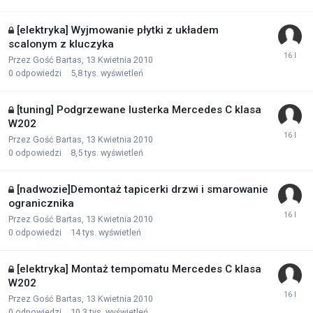
[elektryka] Wyjmowanie płytki z układem
scalonym z kluczyka
Przez Gość Bartas,
13 Kwietnia 2010
0
odpowiedzi
5,8 tys.
wyświetleń
[tuning] Podgrzewane lusterka Mercedes C klasa
W202
Przez Gość Bartas,
13 Kwietnia 2010
0
odpowiedzi
8,5 tys.
wyświetleń
[nadwozie]Demontaż tapicerki drzwi i smarowanie
ogranicznika
Przez Gość Bartas,
13 Kwietnia 2010
0
odpowiedzi
14 tys.
wyświetleń
[elektryka] Montaż tempomatu Mercedes C klasa
W202
Przez Gość Bartas,
13 Kwietnia 2010
0
odpowiedzi
10,3 tys.
wyświetleń