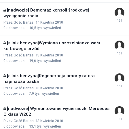
[nadwozie] Demontaż konsoli środkowej i
wyciąganie radia
Przez Gość Bartas,
14 Kwietnia 2010
0
odpowiedzi
10,5 tys.
wyświetleń
[silnik benzyna]Wymiana uszczelniacza wału
korbowego przód
Przez Gość Bartas,
13 Kwietnia 2010
0
odpowiedzi
19,6 tys.
wyświetleń
[silnik benzyna]Regeneracja amortyzatora
napinacza paska
Przez Gość Bartas,
13 Kwietnia 2010
0
odpowiedzi
7,9 tys.
wyświetleń
[nadwozie] Wymontowanie wycieraczki Mercedes
C klasa W202
Przez Gość Bartas,
13 Kwietnia 2010
0
odpowiedzi
13,1 tys.
wyświetleń