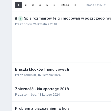
1
2
3
4
5
6
DALEJ
Strona 1 z 37
Spis rozmiarów felg i mocowań w poszczególny
Przez
holcu
,
26 Kwietnia 2010
Blaszki klocków hamulcowych
Przez
Tomi500
,
16 Sierpnia 2024
Zbieżność - kia sportage 2018
Przez
tom_bob
,
13 Lutego 2024
Problem z piszczeniem w kole