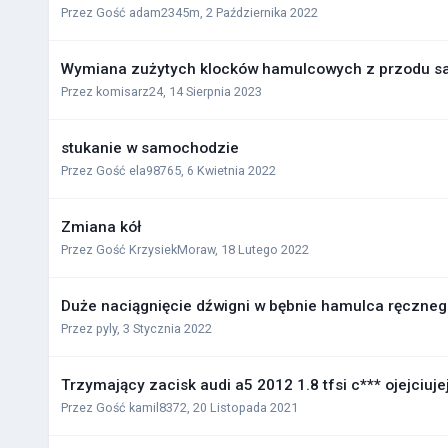
Przez Gość adam2345m,
2 Października 2022
Wymiana zużytych klocków hamulcowych z przodu 
Przez
komisarz24
,
14 Sierpnia 2023
stukanie w samochodzie
Przez Gość ela98765,
6 Kwietnia 2022
Zmiana kół
Przez Gość KrzysiekMoraw,
18 Lutego 2022
Duże naciągnięcie dźwigni w bębnie hamulca ręcznego
Przez
pyly
,
3 Stycznia 2022
Trzymający zacisk audi a5 2012 1.8 tfsi c*** ojejciujej
Przez Gość kamil8372,
20 Listopada 2021