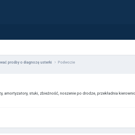
wać prośby o diagnozę usterki
Podwozie
czy, amortyzatory, stuki, zbieżność, noszenie po drodze, przekładnia kierow