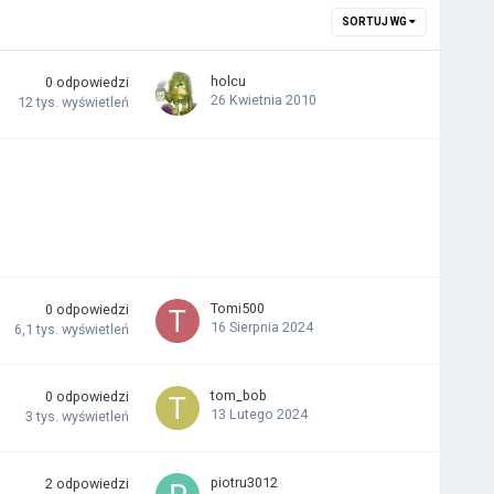
SORTUJ WG
holcu
0
odpowiedzi
26 Kwietnia 2010
12 tys.
wyświetleń
Tomi500
0
odpowiedzi
16 Sierpnia 2024
6,1 tys.
wyświetleń
tom_bob
0
odpowiedzi
13 Lutego 2024
3 tys.
wyświetleń
piotru3012
2
odpowiedzi