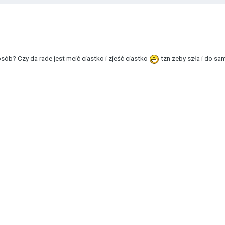
sób? Czy da rade jest meić ciastko i zjeść ciastko
tzn zeby szła i do s