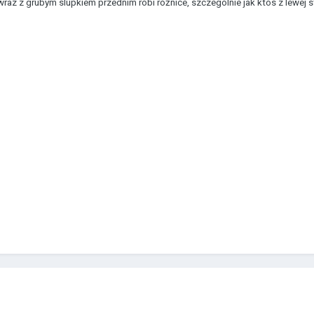
wraz z grubym slupkiem przednim robi różnice, szczegolnie jak ktos z lewej 