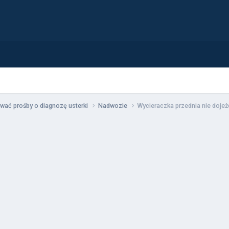
wać prośby o diagnozę usterki
Nadwozie
Wycieraczka przednia nie dojeż