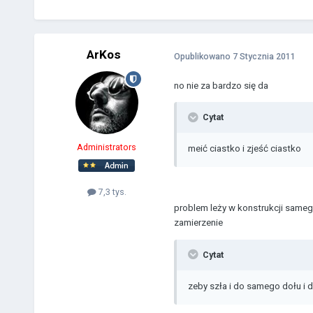
ArKos
Opublikowano
7 Stycznia 2011
no nie za bardzo się da
Cytat
Administrators
meić ciastko i zjeść ciastko
7,3 tys.
problem leży w konstrukcji sameg
zamierzenie
Cytat
zeby szła i do samego dołu i