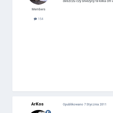
deszczu czy śniezycy te kilka cm 
Members
154
ArKos
Opublikowano
7 Stycznia 2011