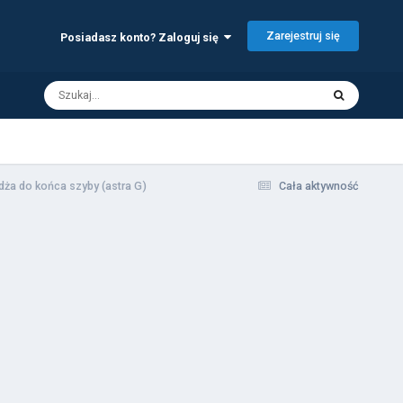
Zarejestruj się
Posiadasz konto? Zaloguj się
dża do końca szyby (astra G)
Cała aktywność