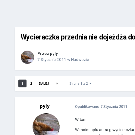
Wycieraczka przednia nie dojeżdża do
Przez
pyly
7 Stycznia 2011
w
Nadwozie
1
2
DALEJ
Strona 1 z 2
pyly
Opublikowano
7 Stycznia 2011
Witam.
W moim oplu astra g wycieraczka p