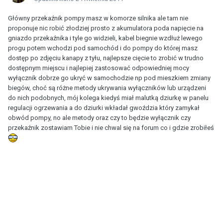
Główny przekaźnik pompy masz w komorze silnika ale tam nie
proponuje nic robić złodziej prosto z akumulatora poda napięcie na
gniazdo przekaźnika i tyle go widzieli, kabel biegnie wzdłuż lewego
progu potem wchodzi pod samochód i do pompy do której masz
dostęp po zdjęciu kanapy z tyłu, najlepsze cięcie to zrobić w trudno
dostępnym miejscu i najlepiej zastosować odpowiedniej mocy
wyłącznik dobrze go ukryć w samochodzie np pod mieszkiem zmiany
biegów, choć są różne metody ukrywania wyłączników lub urządzeni
do nich podobnych, mój kolega kiedyś miał malutką dziurkę w panelu
regulacji ogrzewania a do dziurki wkładał gwoździa który zamykał
obwód pompy, no ale metody oraz czy to będzie wyłącznik czy
przekaźnik zostawiam Tobie i nie chwal się na forum co i gdzie zrobiłeś