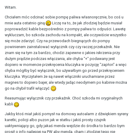
Witam.
Chciałem móc odcinać sobie pompę paliwa własnoręcznie, bo coś u
mnie auta ostatnio giną
Liczę na to, że jak złodziej będzie musiał
poprowadzić kable bezpośrednio z pompy paliwa to odpuści. Lawetę
wykluczam, bo szkoda zachodu na kompakt, ale oczywiście wszystko
się może zdarzyć. Czy na przewodach biegnących do pompy
powinienem zainstalować wyłącznik czy czy raczej przekaźnik. Nie
znam się na tym za bardzo, chodzi zapewne o jakies iskrzenia przy
dużym prądzie podczas włączania, ale chyba "+" podawany jest
dopiero w momencie przekręcenia kluczyka w pozycję "zapłon" a więc
chyba mógłby być wyłącznik, bo używałbym go przed przekręceniem
kluczyka. Wyczytałem że są nawet włączniki uruchamiane przez
magnes to dopiero bajer, ale wtedy jadąc neodymem po kabinie można
go na chybił trafił włączyć
Reasumując wyłącznik czy przekaźnik. Choć szkoda mi oryginalnych
kabli
Jakby ktoś miał jakiś pomysł na domowy autoalarm z dźwiękiem syreny
karetki, policji albo puzon jak w statku i jakiś prosty czujnik
uaktywniający go, gdy jakaś menda wejdzie do środka to bardzo bym
prosił o info najlepiej na PW aby menda, cham i złodziej tego nie