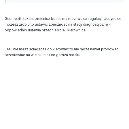
Geometrii i tak nie zmienisz bo nie ma mozliwosci regulacji. Jedyne co
mozesz zrobic to ustawic zbierznosc na stacji diagnostycznej -
odpowiednio ustawia przednie koła i kierownice.
Jesli nie masz sciagacza do kierownic to nie radze nawet próbowac
przestawiac na wieloklinie i co gorsza stozku.