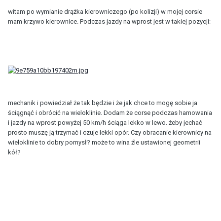
witam po wymianie drążka kierowniczego (po kolizji) w mojej corsie
mam krzywo kierownice. Podczas jazdy na wprost jest w takiej pozycji:
mechanik i powiedział że tak będzie i że jak chce to mogę sobie ja
ściągnąć i obrócić na wieloklinie. Dodam że corse podczas hamowania
i jazdy na wprost powyżej 50 km/h ściąga lekko w lewo. żeby jechać
prosto muszę ją trzymać i czuje lekki opór. Czy obracanie kierownicy na
wieloklinie to dobry pomysł? może to wina źle ustawionej geometrii
kół?