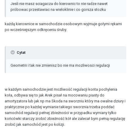
Jesli nie masz sciagacza do kierownic to nie radze nawet
próbowac przestawiac na wieloklinie i co gorsza stozku
każdą kierownice w samochodzie osobowym wyjmuje gołymi rękami
po wcześniejszym odkręceniu śruby.
Cytat
Geometrii i tak nie zmienisz bo nie ma mozliwosci regulacji
w każdym samochodzie jest możliwość regulacji konta pochylenia
koła, odbywa się to jak Arek pisał na mocowaniu piasty do
amortyzatora lub jak np ma Skoda na sworzniu który ma owalne dziury i
praktycznie po każdej wymianie takiego sworznia trzeba poddać
samochód regulacji pełnej zbieżności w przypadku wymiany tylko
końcówki starczy zrobić zbieżność kół ale zalecał bym pełną regulację
zrobić jak samochód jest po kolizji.