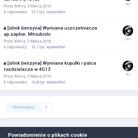
Przez
ArKos
,
3 Marca 2010
0
odpowiedzi
10,7 tys.
wyświetleń
[silnik benzyna] Wymiana uszczelniacza
ap.zapłon. Mitsubishi
Przez
ArKos
,
3 Marca 2010
0
odpowiedzi
10,1 tys.
wyświetleń
[silnik benzyna] Wymiana kopułki i palca
rozdzielacza w 4G13
Przez
ArKos
,
2 Marca 2010
0
odpowiedzi
10,8 tys.
wyświetleń
Obserwujący
0
Powiadomienie o plikach cookie
Polityka prywatności
Ciasteczka