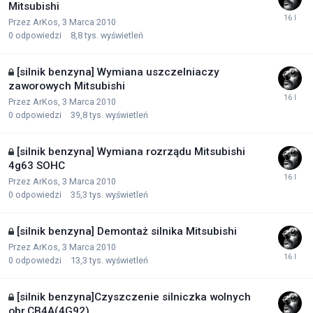
Mitsubishi
Przez
ArKos
,
3 Marca 2010
0
odpowiedzi
8,8 tys.
wyświetleń
[silnik benzyna] Wymiana uszczelniaczy
zaworowych Mitsubishi
Przez
ArKos
,
3 Marca 2010
0
odpowiedzi
39,8 tys.
wyświetleń
[silnik benzyna] Wymiana rozrządu Mitsubishi
4g63 SOHC
Przez
ArKos
,
3 Marca 2010
0
odpowiedzi
35,3 tys.
wyświetleń
[silnik benzyna] Demontaż silnika Mitsubishi
Przez
ArKos
,
3 Marca 2010
0
odpowiedzi
13,3 tys.
wyświetleń
[silnik benzyna]Czyszczenie silniczka wolnych
obr.CB4A(4G92)