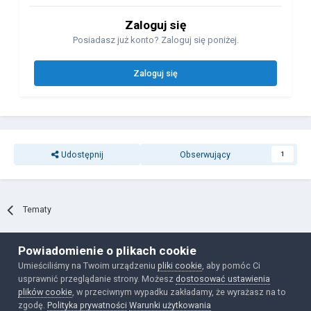
Zaloguj się
Posiadasz już konto? Zaloguj się poniżej.
Zaloguj się
Udostępnij
Obserwujący
1
Tematy
Powiadomienie o plikach cookie
Polityka prywatności
Ciasteczka
Umieściliśmy na Twoim urządzeniu
pliki cookie
, aby pomóc Ci
Powered by Invision Community
usprawnić przeglądanie strony. Możesz
dostosować ustawienia
plików cookie
, w przeciwnym wypadku zakładamy, że wyrażasz na to
zgodę.
Polityka prywatności
Warunki użytkowania