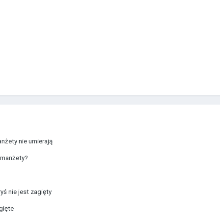
nżety nie umierają
m manżety?
ś nie jest zagięty
gięte