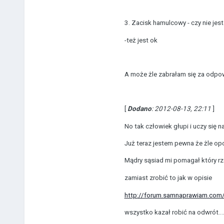
3. Zacisk hamulcowy - czy nie jes
-też jest ok
A może żle zabrałam się za odpowi
[
Dodano
: 2012-08-13, 22:11
]
No tak człowiek głupi i uczy się n
Już teraz jestem pewna że żle opo
Mądry sąsiad mi pomagał który r
zamiast zrobić to jak w opisie
http://forum.samnaprawiam.com
wszystko kazał robić na odwrót...