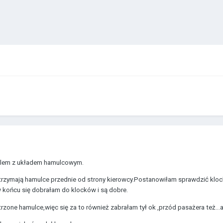
blem z układem hamulcowym.
zymają hamulce przednie od strony kierowcy.Postanowiłam sprawdzić klocki ,
 końcu się dobrałam do klocków i są dobre.
ne hamulce,więc się za to również zabrałam tył ok ,przód pasażera też...al