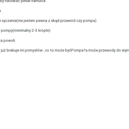
 by naciskać pedał hamulca
a
ie syczenie(nie jestem pewna z skąd-przewód czy pompa)
 pompy(minimalny 2-3 krople)
a powoli.
bo już brakuje mi pomysłów...co to może byćPompa?a może przewody do wym
.