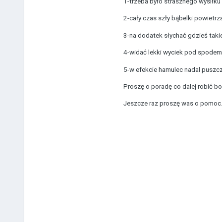
1-trzeba było strasznego wysiłku
2-cały czas szły bąbelki powietrz
3-na dodatek słychać gdzieś tak
4-widać lekki wyciek pod spodem
5-w efekcie hamulec nadal puszcz
Proszę o poradę co dalej robić 
Jeszcze raz proszę was o pomoc