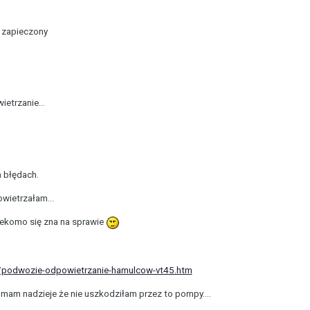
t zapieczony
etrzanie...
a błędach.
wietrzałam...
zekomo się zna na sprawie
/podwozie-odpowietrzanie-hamulcow-vt45.htm
.mam nadzieje że nie uszkodziłam przez to pompy....