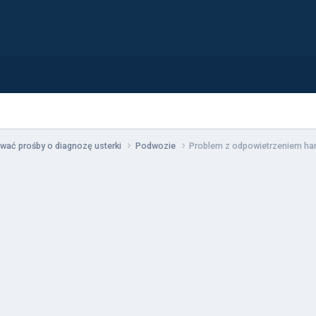
wać prośby o diagnozę usterki
Podwozie
Problem z odpowietrzeniem ha