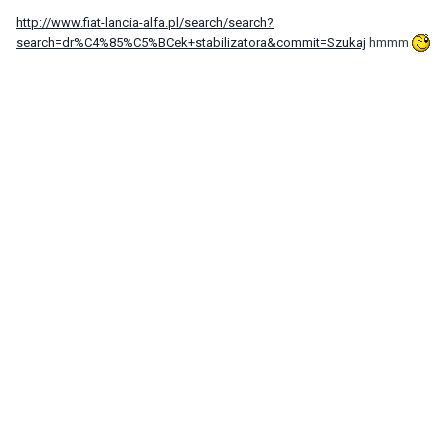
http://www.fiat-lancia-alfa.pl/search/search?
search=dr%C4%85%C5%BCek+stabilizatora&commit=Szukaj
hmmm