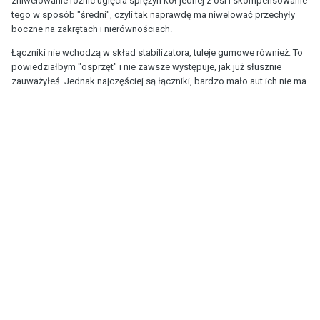
zniwelowanie różnic ugięcia sprężyn kół jednej z osi i skompensowanie
tego w sposób "średni", czyli tak naprawdę ma niwelować przechyły
boczne na zakrętach i nierównościach.
Łączniki nie wchodzą w skład stabilizatora, tuleje gumowe również. To
powiedziałbym "osprzęt" i nie zawsze występuje, jak już słusznie
zauważyłeś. Jednak najczęściej są łączniki, bardzo mało aut ich nie ma.