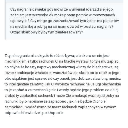
Czy nagranie dźwięku gdy mówi że wymieniał rozrząd ale jego
zdaniem jest wszystko ok może potem pomóc w roszczeniach
sądowych? Czy mogę go zaszantażować tym że nie ma papierów
na mechanikę a robi ją na co mam dowód w postaci nagrania?
Urząd skarbowy byłby tym zainteresowany?
Z tymi nagraniami z ukrycie to różnie bywa, ale skoro on nie jest
mechanikiem a tylko rachunek Ci na blachę wystawi to tyle mu zapłać,
no chyba że koszty naprawy mechanicznej wliczy do blacharstwa, są
różne kombinacje właścicieli warsztatów ale skoro on to robił to jego
obowiązkiem jest sprawdzić czy pasek jest dobrze ustawiony, musisz
to inteligentnie załatwić, jak Ci wypisze rachunek na usługi blacharskie
to je zapłać a za mechanikę nie i wtedy będzie jego problem co dalej
zrobić ty zapłaciłeś rachunek i może Cię cmoknąć ważne jest żeby na
rachunki było napisane że zapłacono , jak nie będzie Ci chciał
samochodu wydać mimo że masz rachunek zapłacony to wzywasz
odpowiednie władze i po kłopocie