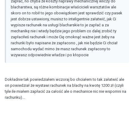
zapłać, no chyba że koszty naprawy mechanicznej wliczy do
blacharstwa, są różne kombinacje właścicieli warsztatów ale
skoro on to robił to jego obowiązkiem jest sprawdzić czy pasek
jest dobrze ustawiony, musisz to inteligentnie załatwić, jak Ci
wypisze rachunek na usługi blacharskie to je zapłać a za
mechanikę nie i wtedy będzie jego problem co dalej zrobić ty
zapłaciłeś rachunek i może Cię cmoknąć ważne jest żeby na
rachunki było napisane że zapłacono , jak nie będzie Ci chciał
samochodu wydać mimo że masz rachunek zapłacony to
wzywasz odpowiednie władze i po kłopocie
Dokładnie tak powiedziałem wczoraj bo chciałem to tak załatwić ale
on powiedział że wystawi rachunek na blachy na kwotę 1200 zł (czyli
tyle ile miałem zapłacić za całość ale o mechanice nic nie wspomni na
rachunku)...