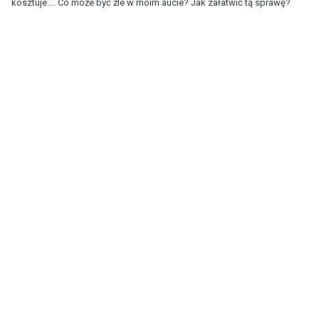
kosztuje.... Co może być źle w moim aucie? Jak załatwić tą sprawę?