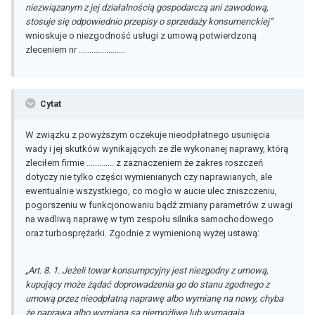
niezwiązanym z jej działalnością gospodarczą ani zawodową,
stosuje się odpowiednio przepisy o sprzedaży konsumenckiej”
wnioskuje o niezgodność usługi z umową potwierdzoną
zleceniem nr ......................
Cytat
W związku z powyższym oczekuje nieodpłatnego usunięcia
wady i jej skutków wynikających ze źle wykonanej naprawy, którą
zleciłem firmie ............. z zaznaczeniem że zakres roszczeń
dotyczy nie tylko części wymienianych czy naprawianych, ale
ewentualnie wszystkiego, co mogło w aucie ulec zniszczeniu,
pogorszeniu w funkcjonowaniu bądź zmiany parametrów z uwagi
na wadliwą naprawę w tym zespołu silnika samochodowego
oraz turbosprężarki. Zgodnie z wymienioną wyżej ustawą:
„Art. 8. 1. Jeżeli towar konsumpcyjny jest niezgodny z umową,
kupujący może żądać doprowadzenia go do stanu zgodnego z
umową przez nieodpłatną naprawę albo wymianę na nowy, chyba
że naprawa albo wymiana są niemożliwe lub wymagają