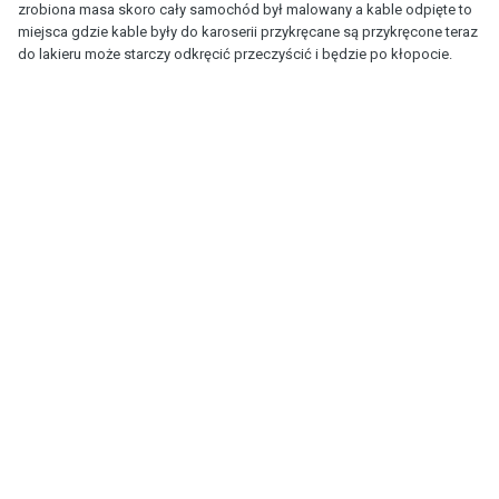
zrobiona masa skoro cały samochód był malowany a kable odpięte to
miejsca gdzie kable były do karoserii przykręcane są przykręcone teraz
do lakieru może starczy odkręcić przeczyścić i będzie po kłopocie.