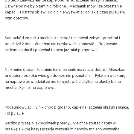
Do tego zauważyłem że kapie olej na połączeniu skrzyni i silnika..
Dziwne bo nie było tam nic robione... Mechanik mówił że przestanie
kapać.... i ostatni objaw: Tid nic nie wyświetla i co jakiś czas pulsuje w
rytm obrotów...
Samochód został u mechanika chodź ten mówił żebym go zabrał i
pojeździł 2 dni.... Wolałem nie ryzykować i zostawić.... Bo pewnie
jakbym zapłacił i pojechał to bym już miał po sprawie....
Na koniec dodam że opinie ten mechanik ma raczej dobre... Mieszkam
tu dopiero od roku wiec go dobrze nie poznałem..... Pytałem o fakturę
na naprawę powiedział że może wystawić ale tylko na blachy bo na
mechanikę nie ma papierów.....
Podsumowując... Sinik chodzi głośno, kapie na łączeniu skrzyni i sinika,
Tid pulsuje.
Bardzo proszę o jakiekolwiek porady... Nie chce zostać nabity w
butelkę a kupę kasy i przede wszystkim nerwów mnie to wszystko