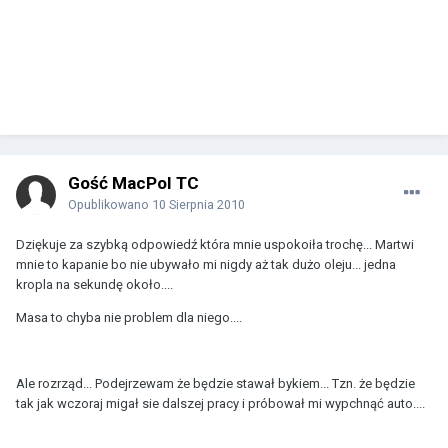
Gość MacPol TC
Opublikowano
10 Sierpnia 2010
Dziękuje za szybką odpowiedź która mnie uspokoiła trochę... Martwi
mnie to kapanie bo nie ubywało mi nigdy aż tak dużo oleju... jedna
kropla na sekundę około....
Masa to chyba nie problem dla niego....
Ale rozrząd... Podejrzewam że będzie stawał bykiem... Tzn. że będzie
tak jak wczoraj migał sie dalszej pracy i próbował mi wypchnąć auto....