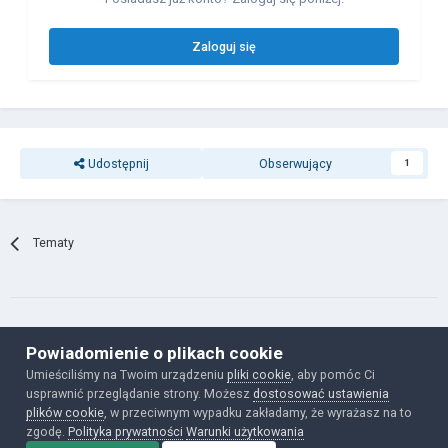
Zaloguj się
Udostępnij
Obserwujący
1
Tematy
Powiadomienie o plikach cookie
Polityka prywatności
Ciasteczka
Umieściliśmy na Twoim urządzeniu
pliki cookie
, aby pomóc Ci
Powered by Invision Community
usprawnić przeglądanie strony. Możesz
dostosować ustawienia
plików cookie
, w przeciwnym wypadku zakładamy, że wyrażasz na to
zgodę.
Polityka prywatności
Warunki użytkowania