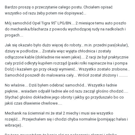
Bardzo proszę o przeczytanie całego postu. Chciałem opisać
wszystko od razu żeby potem nie dopisywać...
Mój samochód Opel Tigra 95" LPG/BN.... 2 miesiące temu auto poszło
do mechanika/blacharza z powodu wychodzącej rudy na nadkolach i
progach....
Jak się okazało było dużo więcej do roboty... m.in. przedni pas(okular),
dziury w podłodze.... Została więc wyjęta chłodnica i zostały
odłączone kable (dokładnie nie wiem jakie).... Z racji że był praktycznie
cały przód odkryty kupiłem rozrząd (paski rolki napinacze Ina i pompa
Dolz) i kazałem go przy okazji wymienić... Wszystko zostało zrobione...
Samochód poszedł do malowania cały.... Wrócił został złożony i ..........
No właśnie.... Dziś byłem odebrać samochód... Wszystko ładnie
pięknie... wsiadam odpalił ładnie ale od razu zaczął głośno chodzić.....
Słychać głośno dokładnie jego obroty i jakby go przyduszało bo co
jakiś czas dławienie chwilowe.....
Mechanik na ściemniał mi że stał 2 miechy i musi sie wszystko
rozejść.... Przejechałem się i chodzi chyba normalnie (pomijając hałas i
wibracje)..