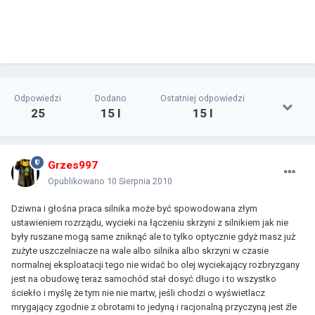
Odpowiedzi
Dodano
Ostatniej odpowiedzi
25
15 l
15 l
Grzes997
Opublikowano
10 Sierpnia 2010
Dziwna i głośna praca silnika może być spowodowana złym
ustawieniem rozrządu, wycieki na łączeniu skrzyni z silnikiem jak nie
były ruszane mogą same zniknąć ale to tylko optycznie gdyż masz już
zużyte uszczelniacze na wale albo silnika albo skrzyni w czasie
normalnej eksploatacji tego nie widać bo olej wyciekający rozbryzgany
jest na obudowę teraz samochód stał dosyć długo i to wszystko
ściekło i myślę że tym nie nie martw, jeśli chodzi o wyświetlacz
mrygający zgodnie z obrotami to jedyną i racjonalną przyczyną jest źle