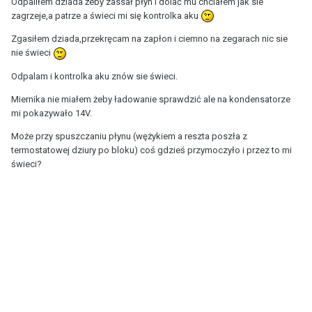
Odpaliłem dziada żeby zassał płyn i dolać mu chciałem jak sie
zagrzeje,a patrze a świeci mi się kontrolka aku
Zgasiłem dziada,przekręcam na zapłon i ciemno na zegarach nic sie
nie świeci
Odpalam i kontrolka aku znów sie świeci.
Miernika nie miałem żeby ładowanie sprawdzić ale na kondensatorze
mi pokazywało 14V.
Może przy spuszczaniu płynu (wężykiem a reszta poszła z
termostatowej dziury po bloku) coś gdzieś przymoczyło i przez to mi
świeci?