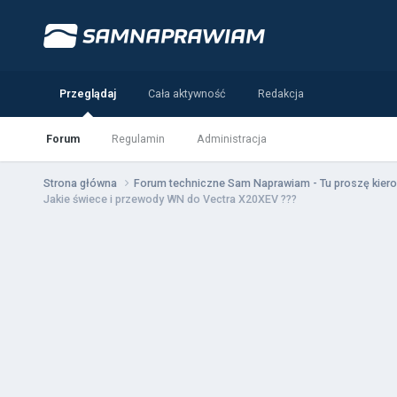
Przeglądaj
Cała aktywność
Redakcja
Forum
Regulamin
Administracja
Strona główna
Forum techniczne Sam Naprawiam - Tu proszę kiero
Jakie świece i przewody WN do Vectra X20XEV ???