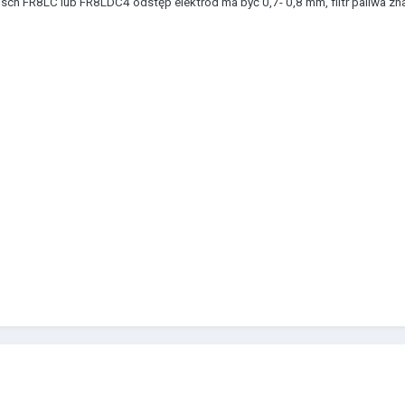
sch FR8LC lub FR8LDC4 odstęp elektrod ma być 0,7- 0,8 mm, filtr paliwa zna