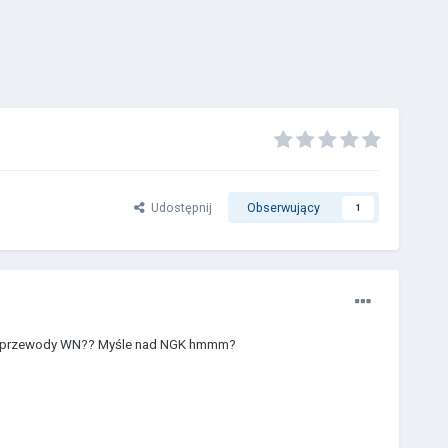
Udostępnij
Obserwujący
1
 firmy przewody WN?? Myśle nad NGK hmmm?