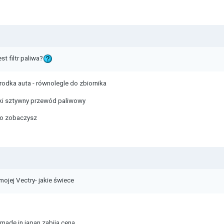
st filtr paliwa?
środka auta - równolegle do zbiornika
eski sztywny przewód paliwowy
 go zobaczysz
ojej Vectry- jakie świece
 made in japan zabija cena