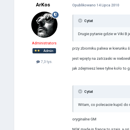
ArKos
Opublikowano
14 Lipca 2010
Cytat
Drugie pytanie gdzie w Viki B je
Administrators
przy zbiorniku paliwa w kierunku 
jest wpięty na zatrzaski w niebi
7,3 tys.
jak zdejmiesz lewe tylne koło to
Cytat
Witam, co polecacie kupić do m
oryginalne GM
NGK made in france to szajs, a ori