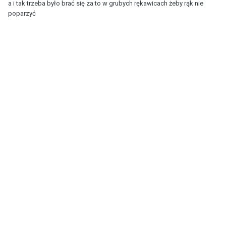
a i tak trzeba było brać się za to w grubych rękawicach żeby rąk nie
poparzyć