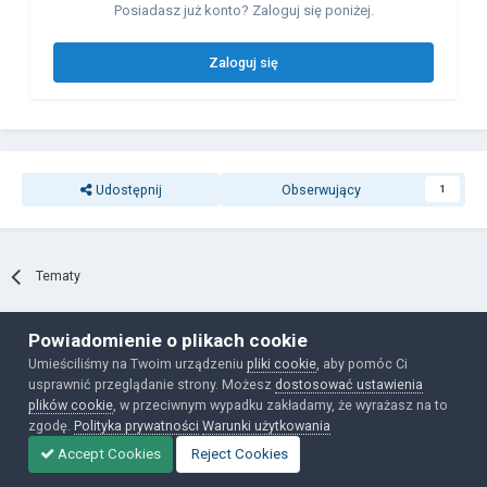
Posiadasz już konto? Zaloguj się poniżej.
Zaloguj się
Udostępnij
Obserwujący
1
Tematy
Powiadomienie o plikach cookie
Polityka prywatności
Ciasteczka
Umieściliśmy na Twoim urządzeniu
pliki cookie
, aby pomóc Ci
Powered by Invision Community
usprawnić przeglądanie strony. Możesz
dostosować ustawienia
plików cookie
, w przeciwnym wypadku zakładamy, że wyrażasz na to
zgodę.
Polityka prywatności
Warunki użytkowania
Accept Cookies
Reject Cookies