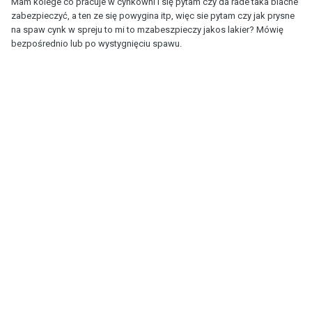
Mam kolege co pracuje w cynkowni i się pytam czy da rade taka blache
zabezpieczyć, a ten ze się powygina itp, więc sie pytam czy jak prysne
na spaw cynk w spreju to mi to mzabeszpieczy jakos lakier? Mówię
bezpośrednio lub po wystygnięciu spawu.