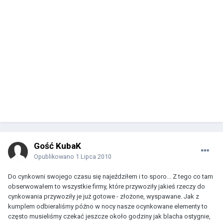
Gość KubaK
Opublikowano
1 Lipca 2010
Do cynkowni swojego czasu się najeździłem i to sporo... Z tego co tam
obserwowałem to wszystkie firmy, które przywoziły jakieś rzeczy do
cynkowania przywoziły je już gotowe - złożone, wyspawane. Jak z
kumplem odbieraliśmy późno w nocy nasze ocynkowane elementy to
często musieliśmy czekać jeszcze około godziny jak blacha ostygnie,