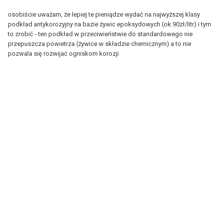
osobiście uważam, że lepiej te pieniądze wydać na najwyższej klasy
podkład antykorozyjny na bazie żywic epoksydowych (ok.90zł/litr) i tym
to zrobić - ten podkład w przeciwieństwie do standardowego nie
przepuszcza powietrza (żywice w składzie chemicznym) a to nie
pozwala się rozwijać ogniskom korozji