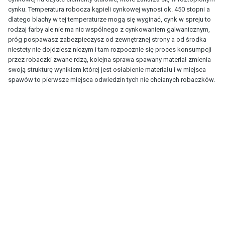
cynku. Temperatura robocza kąpieli cynkowej wynosi ok. 450 stopni a
dlatego blachy w tej temperaturze mogą się wyginać, cynk w spreju to
rodzaj farby ale nie ma nic wspólnego z cynkowaniem galwanicznym,
próg pospawasz zabezpieczysz od zewnętrznej strony a od środka
niestety nie dojdziesz niczym i tam rozpocznie się proces konsumpcji
przez robaczki zwane rdzą, kolejna sprawa spawany materiał zmienia
swoją strukturę wynikiem której jest osłabienie materiału i w miejsca
spawów to pierwsze miejsca odwiedzin tych nie chcianych robaczków.