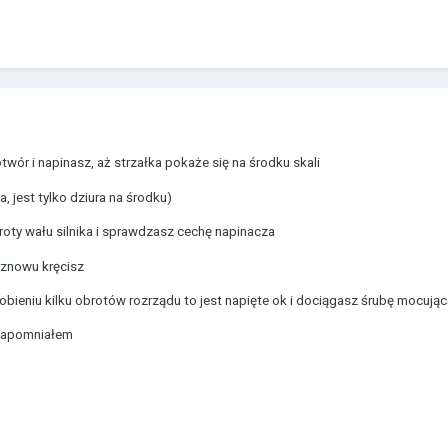
ór i napinasz, aż strzałka pokaże się na środku skali
, jest tylko dziura na środku)
roty wału silnika i sprawdzasz cechę napinacza
 znowu kręcisz
robieniu kilku obrotów rozrządu to jest napięte ok i dociągasz śrubę mocując
 zapomniałem