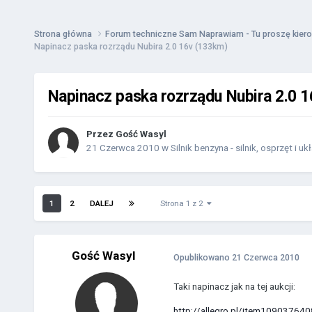
Strona główna
Forum techniczne Sam Naprawiam - Tu proszę kiero
Napinacz paska rozrządu Nubira 2.0 16v (133km)
Napinacz paska rozrządu Nubira 2.0 
Przez Gość Wasyl
21 Czerwca 2010
w
Silnik benzyna - silnik, osprzęt i uk
1
2
DALEJ
Strona 1 z 2
Gość Wasyl
Opublikowano
21 Czerwca 2010
Taki napinacz jak na tej aukcji:
http://allegro.pl/item10903764