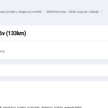
wać prośby o diagnozę usterki
Silnik benzyna - silnik, osprzęt i układy
16v (133km)
łady
08_napinacz_paska_rozrzadu_daewoo_nubira_evanda.html