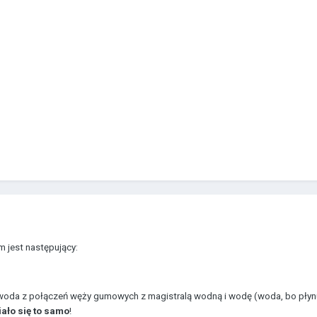
m jest następujący:
 woda z połączeń węży gumowych z magistralą wodną i wodę (woda, bo płynu
ało się to samo
!