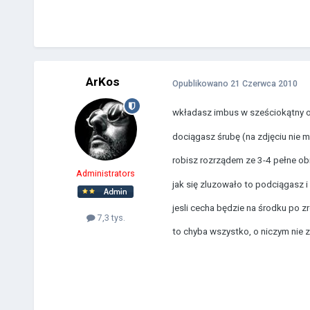
ArKos
Opublikowano
21 Czerwca 2010
wkładasz imbus w sześciokątny otw
dociągasz śrubę (na zdjęciu nie ma
robisz rozrządem ze 3-4 pełne ob
Administrators
jak się zluzowało to podciągasz i
jesli cecha będzie na środku po z
7,3 tys.
to chyba wszystko, o niczym nie