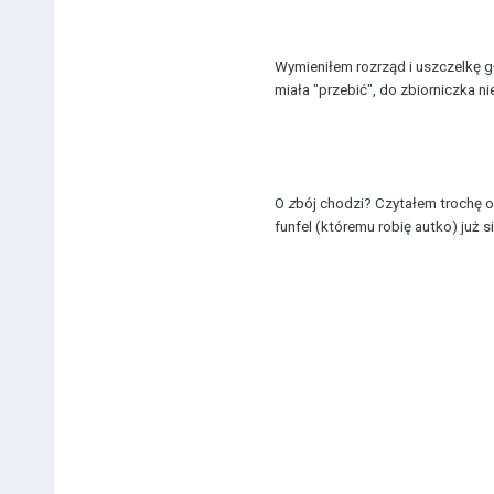
Wymieniłem rozrząd i uszczelkę gł
miała "przebić", do zbiorniczka nie
O
z
bój chodzi? Czytałem trochę o
funfel (któremu robię autko) już si