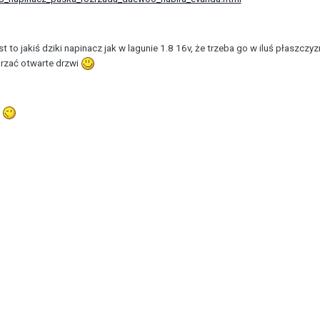
t to jakiś dziki napinacz jak w lagunie 1.8 16v, że trzeba go w iluś płaszcz
arzać otwarte drzwi
k