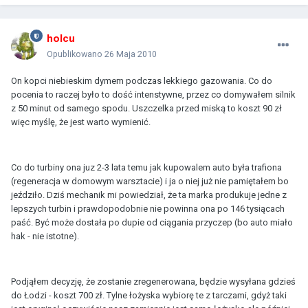
holcu
Opublikowano
26 Maja 2010
On kopci niebieskim dymem podczas lekkiego gazowania. Co do
pocenia to raczej było to dość intenstywne, przez co domywałem silnik
z 50 minut od samego spodu. Uszczelka przed miską to koszt 90 zł
więc myślę, że jest warto wymienić.
Co do turbiny ona juz 2-3 lata temu jak kupowalem auto była trafiona
(regeneracja w domowym warsztacie) i ja o niej już nie pamiętałem bo
jeździło. Dziś mechanik mi powiedział, że ta marka produkuje jedne z
lepszych turbin i prawdopodobnie nie powinna ona po 146 tysiącach
paść. Być może dostała po dupie od ciągania przyczep (bo auto miało
hak - nie istotne).
Podjąłem decyzję, że zostanie zregenerowana, będzie wysyłana gdzieś
do Łodzi - koszt 700 zł. Tylne łożyska wybiorę te z tarczami, gdyż taki