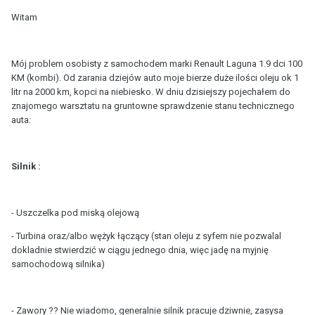
Witam
Mój problem osobisty z samochodem marki Renault Laguna 1.9 dci 100
KM (kombi). Od zarania dziejów auto moje bierze duże ilości oleju ok 1
litr na 2000 km, kopci na niebiesko. W dniu dzisiejszy pojechałem do
znajomego warsztatu na gruntowne sprawdzenie stanu technicznego
auta:
Silnik :
- Uszczelka pod miską olejową
- Turbina oraz/albo wężyk łączący (stan oleju z syfem nie pozwalal
dokladnie stwierdzić w ciągu jednego dnia, więc jadę na myjnię
samochodową silnika)
- Zawory ?? Nie wiadomo, generalnie silnik pracuje dziwnie, zasysa