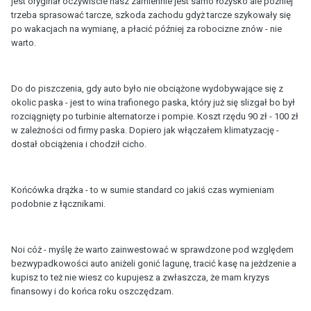
jest oryginał oczywiście nasz zamiennie jest samo łożysko ale później
trzeba sprasować tarcze, szkoda zachodu gdyż tarcze szykowały się
po wakacjach na wymianę, a płacić później za robocizne znów - nie
warto.
Do do piszczenia, gdy auto było nie obciążone wydobywające się z
okolic paska - jest to wina trafionego paska, który już się slizgał bo był
rozciągnięty po turbinie alternatorze i pompie. Koszt rzędu 90 zł - 100 zł
w zależności od firmy paska. Dopiero jak włączałem klimatyzację -
dostał obciążenia i chodził cicho.
Końcówka drążka - to w sumie standard co jakiś czas wymieniam
podobnie z łącznikami.
Noi cóż - myślę że warto zainwestować w sprawdzone pod względem
bezwypadkowości auto aniżeli gonić lagunę, tracić kasę na jeżdzenie a
kupisz to też nie wiesz co kupujesz a zwłaszcza, że mam kryzys
finansowy i do końca roku oszczędzam.