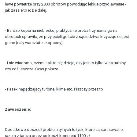
lewe powietrze przy 2000 obrotów powodując lekkie przydławienie -
jak zassie to idzie dalej.
- Bardzo kopci na niebiesko, praktycznie próba trzymania go na
obrotach sprawiła, że przylecieli goście z sąsiedztwa krzycząc co jest
grane (caly warsztat zakopcony)
- I nie wiadomo, czemu tak to się dzieje, czy jest to tylko wina turbiny
czy coś jeszcze. Czas pokaże.
- Pasek napędzający turbine, klimę etc. Piszczy przez to
Zawieszenie:
Dodatkowo doszedł problem tylnych łożysk, które są sprasowane
razem z tarczą przez co koszt kompletu 1100 zł