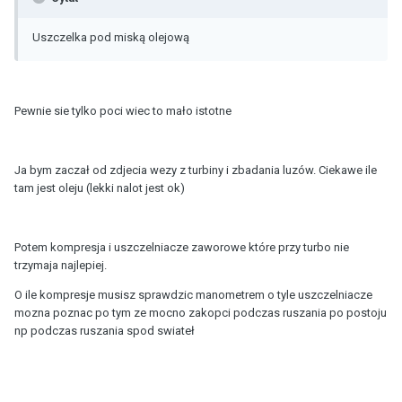
Uszczelka pod miską olejową
Pewnie sie tylko poci wiec to mało istotne
Ja bym zaczał od zdjecia wezy z turbiny i zbadania luzów. Ciekawe ile
tam jest oleju (lekki nalot jest ok)
Potem kompresja i uszczelniacze zaworowe które przy turbo nie
trzymaja najlepiej.
O ile kompresje musisz sprawdzic manometrem o tyle uszczelniacze
mozna poznac po tym ze mocno zakopci podczas ruszania po postoju
np podczas ruszania spod swiateł