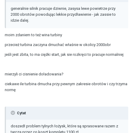
generalnie silnik pracuje dziwnie, zasysa lewe powietrze przy
2000 obrotów powodując lekkie przydławienie - jak zassie to
idzie dalej.
moim zdaniem to też wina turbiny
przecież turbina zaczyna dmuchać właśnie w okolicy 2000obr
jeśli jest zbita, to ma ciężki start, jak sie rozkręci to pracuje normalniej
mierzyli ci cisnienie doładowania?
ciekawe ile turbina dmucha przy pewnym zakresie obrotów i czy trzyma
normę
Cytat
doszedł problem tylnych łożysk, które są sprasowane razem z
tarczą przez co koszt kompletu 1100 zł