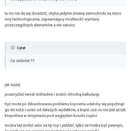
tu nic nie da się doradzić, chyba jedynie zmianę samochodu na nieco
inny technologicznie, zapewniający możliwość wymiany
poszczególnych elementów a nie całości
Cytat
Co radzicie ??
jak wyżej
przemyśleć temat dokładnie i zrobić chłodną kalkulację
być może po zlikwidowaniu problemu kopcenia udałoby się popchnąć
go do ludzi i uciec od dalszych wydatków, a kupić coś co nie jest aż tak
kłopotliwe w utrzymaniu pod względem kosztu części
można też zrobić auto na tip-top i jeździć, tylko że trzeba być pewnym,