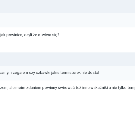
m
jak powinien, czyli że otwiera się?
samym zegarem czy czkawki jakis termistorek nie dostal
szem, ale moim zdaniem powinny świrować też inne wskaźniki a nie tylko tem