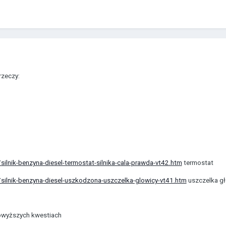
rzeczy:
lnik-benzyna-diesel-termostat-silnika-cala-prawda-vt42.htm
termostat
ilnik-benzyna-diesel-uszkodzona-uszczelka-glowicy-vt41.htm
uszczelka gł
 powyższych kwestiach