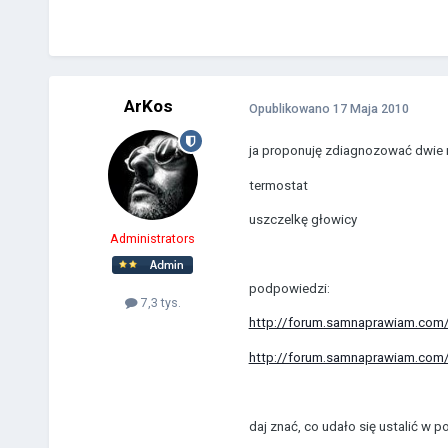
ArKos
Opublikowano
17 Maja 2010
ja proponuję zdiagnozować dwie 
termostat
uszczelkę głowicy
Administrators
podpowiedzi:
7,3 tys.
http://forum.samnaprawiam.com/si
http://forum.samnaprawiam.com/s
daj znać, co udało się ustalić w