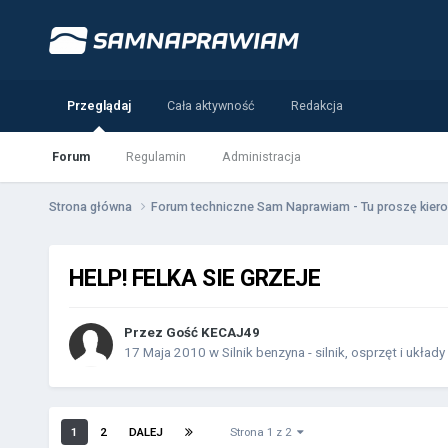
Przeglądaj
Cała aktywność
Redakcja
Forum
Regulamin
Administracja
Strona główna
Forum techniczne Sam Naprawiam - Tu proszę kiero
HELP! FELKA SIE GRZEJE
Przez Gość KECAJ49
17 Maja 2010
w
Silnik benzyna - silnik, osprzęt i układy
1
2
DALEJ
Strona 1 z 2