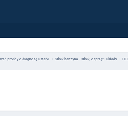
wać prośby o diagnozę usterki
Silnik benzyna - silnik, osprzęt i układy
HEL