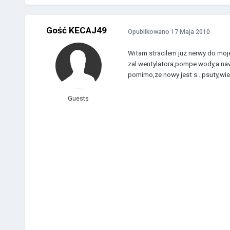
Gość KECAJ49
Opublikowano
17 Maja 2010
Witam stracilem juz nerwy do moje
zal.wentylatora,pompe wody,a na
pomimo,ze nowy jest s...psuty,wie
Guests