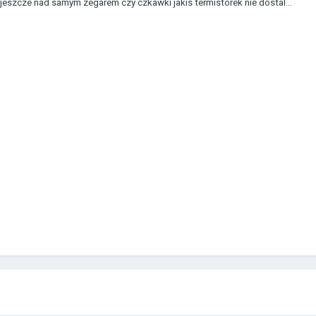
szcze nad samym zegarem czy czkawki jakis termistorek nie dostal...