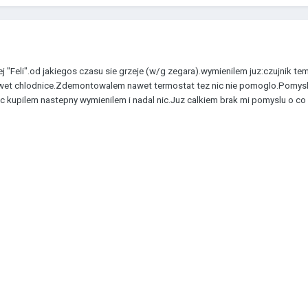
j "Feli".od jakiegos czasu sie grzeje (w/g zegara).wymienilem juz:czujnik tem
wet chlodnice.Zdemontowalem nawet termostat tez nic nie pomoglo.Pomysl
c kupilem nastepny wymienilem i nadal nic.Juz calkiem brak mi pomyslu o co 