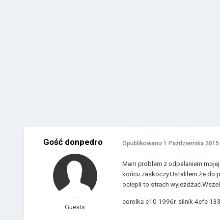
Gość donpedro
Opublikowano
1 Października 2015
Mam problem z odpalaniem mojej c
końcu zaskoczy.Ustaliłem że do po
ociepli to strach wyjeżdżać.Wsze
corolka e10 1996r. silnik 4efe 13
Guests