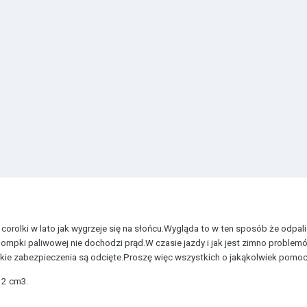
orolki w lato jak wygrzeje się na słońcu.Wygląda to w ten sposób że odpal
mpki paliwowej nie dochodzi prąd.W czasie jazdy i jak jest zimno problemów
lkie zabezpieczenia są odcięte.Proszę więc wszystkich o jakąkolwiek pomoc
32 cm3.