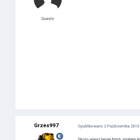
Guests
Grzes997
Opublikowano
2 Października 2015
Skoro wiesz lepiej hmm, miałem ki