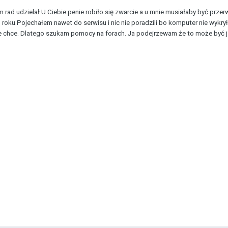
rad udzielał.U Ciebie penie robiło się zwarcie a u mnie musiałaby być przerw
1 roku.Pojechałem nawet do serwisu i nic nie poradzili bo komputer nie wyk
ie chce. Dlatego szukam pomocy na forach. Ja podejrzewam że to może być j