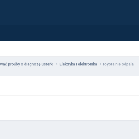
wać prośby o diagnozę usterki
Elektryka i elektronika
toyota nie odpala