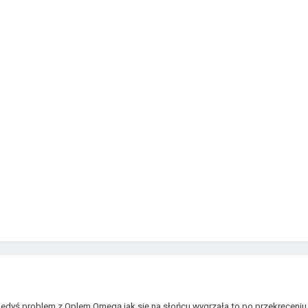
edyś problem z Oplem Omegą jak się na słońcu wygrzała to po przekręceniu s