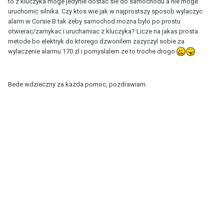
to z kluczyka moge jedynie dostac sie do samochodu a nie moge
uruchomic silnika. Czy ktos wie jak w najprostszy sposob wylaczyc
alarm w Corsie B tak zeby samochod mozna bylo po prostu
otwierac/zamykac i uruchamiac z kluczyka? Licze na jakas prosta
metode bo elektryk do ktorego dzwonilem zazyczyl sobie za
wylaczenie alarmu 170 zl i pomyslalem ze to troche drogo
Bede wdzieczny za kazda pomoc, pozdrawiam.