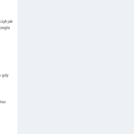
zyli jak
rzegła
o gdy
chac