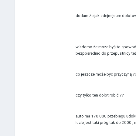
dodam że jak zdejmę rure dolotow
wiadomo że może byś to spowodow
bezposrednio do przepustnicy też 
co jeszcze może byc przyczyną ?
czy tylko ten dolot robić ??
auto ma 170 000 przebiegu udoku
luzie jest taki próg tak do 2000 ,