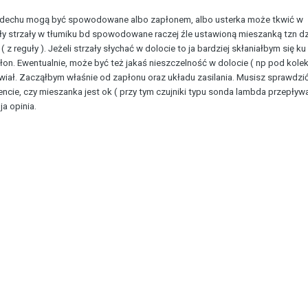
 wydechu mogą być spowodowane albo zapłonem, albo usterka może tkwić w
ały strzały w tłumiku bd spowodowane raczej źle ustawioną mieszanką tzn dzi
 z reguły ). Jeżeli strzały słychać w dolocie to ja bardziej skłaniałbym się ku
n. Ewentualnie, może być też jakaś nieszczelność w dolocie ( np pod kole
tawiał. Zacząłbym właśnie od zapłonu oraz układu zasilania. Musisz sprawdzi
ie, czy mieszanka jest ok ( przy tym czujniki typu sonda lambda przepływa,
ja opinia.