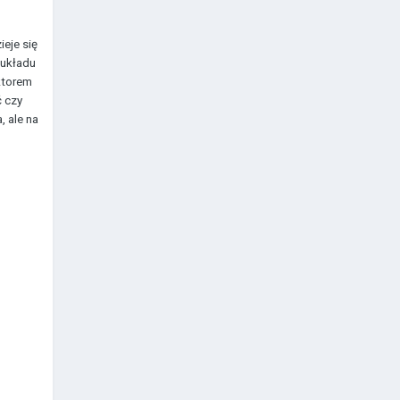
eje się
 układu
ktorem
ć czy
 ale na