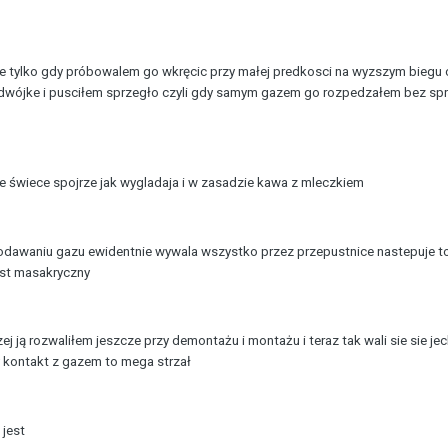
ale tylko gdy próbowalem go wkręcic przy małej predkosci na wyzszym biegu c
 dwójke i pusciłem sprzegło czyli gdy samym gazem go rozpedzałem bez sp
e świece spojrze jak wygladaja i w zasadzie kawa z mleczkiem
y dodawaniu gazu ewidentnie wywala wszystko przez przepustnice nastepuje t
est masakryczny
zej ją rozwaliłem jeszcze przy demontażu i montażu i teraz tak wali sie sie je
 kontakt z gazem to mega strzał
 jest