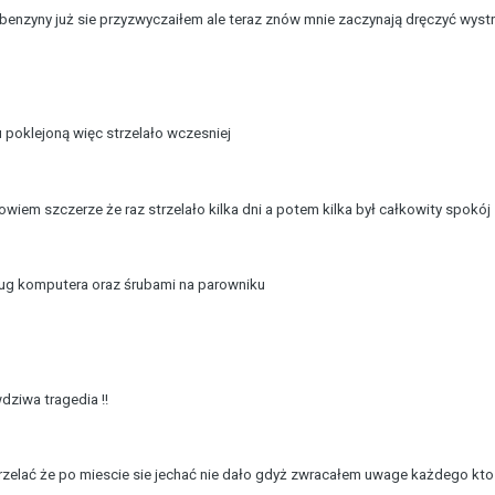
 i benzyny już sie przyzwyczaiłem ale teraz znów mnie zaczynają dręczyć wyst
tu poklejoną więc strzelało wczesniej
wiem szczerze że raz strzelało kilka dni a potem kilka był całkowity spokój
ug komputera oraz śrubami na parowniku
wdziwa tragedia !!
rzelać że po miescie sie jechać nie dało gdyż zwracałem uwage każdego kto