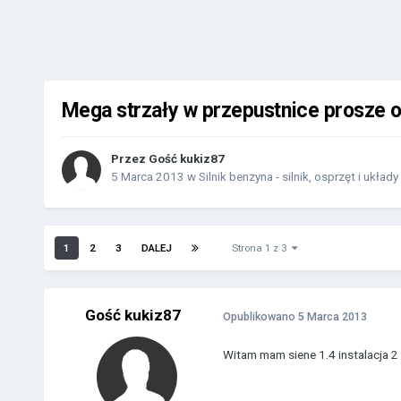
Mega strzały w przepustnice prosze 
Przez Gość kukiz87
5 Marca 2013
w
Silnik benzyna - silnik, osprzęt i układy
1
2
3
DALEJ
Strona 1 z 3
Gość kukiz87
Opublikowano
5 Marca 2013
Witam mam siene 1.4 instalacja 