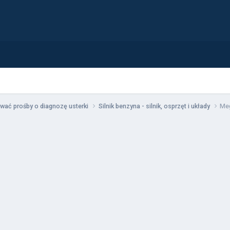
wać prośby o diagnozę usterki
Silnik benzyna - silnik, osprzęt i układy
Meg