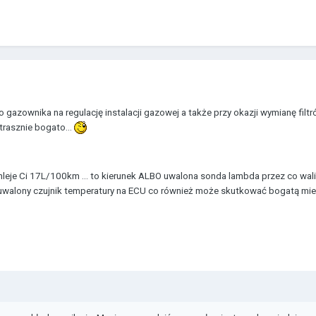
o gazownika na regulację instalacji gazowej a także przy okazji wymianę filt
trasznie bogato...
leje Ci 17L/100km ... to kierunek ALBO uwalona sonda lambda przez co wal
b uwalony czujnik temperatury na ECU co również może skutkować bogatą mi