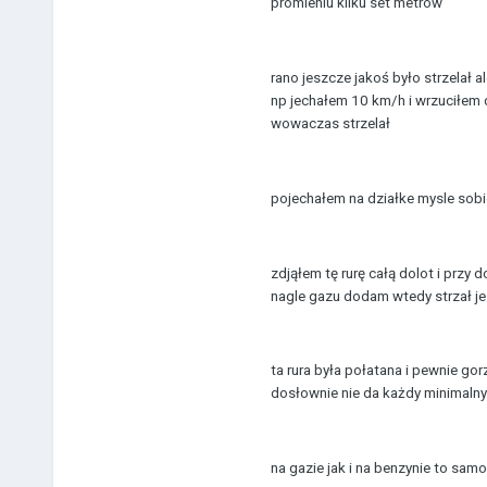
promieniu kilku set metrów
rano jeszcze jakoś było strzelał 
np jechałem 10 km/h i wrzuciłem
wowaczas strzelał
pojechałem na działke mysle sobi
zdjąłem tę rurę całą dolot i prz
nagle gazu dodam wtedy strzał j
ta rura była połatana i pewnie gor
dosłownie nie da każdy minimalny
na gazie jak i na benzynie to samo