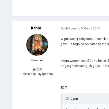
Krhid
Opublikowano
5 Marca 2013
W pierwszej kolejności kierunek d
gazu... z tego co opisałeś to ma s
Members
Skoro wspomniałeś że na benie ch
bogatą mieszankę jak głupi... lu
535
...
Lokalizacja:
Bydgoszcz
EDIT
Cytat