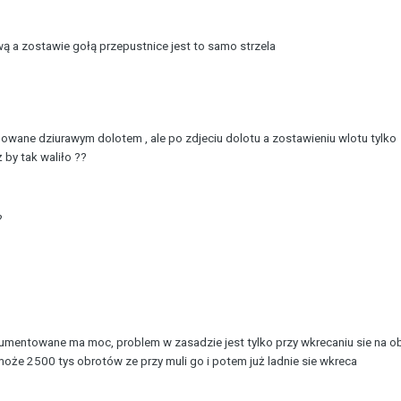
ą a zostawie gołą przepustnice jest to samo strzela
ane dziurawym dolotem , ale po zdjeciu dolotu a zostawieniu wlotu tylko
by tak waliło ??
?
mentowane ma moc, problem w zasadzie jest tylko przy wkrecaniu sie na ob
 może 2500 tys obrotów ze przy muli go i potem już ladnie sie wkreca