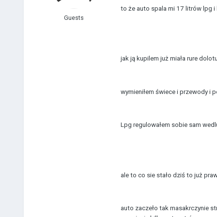
to że auto spala mi 17 litrów lpg
Guests
jak ją kupilem już miała rure dolo
wymieniłem świece i przewody i po
Lpg regulowałem sobie sam wedl
ale to co sie stało dziś to już pra
auto zaczeło tak masakrczynie st