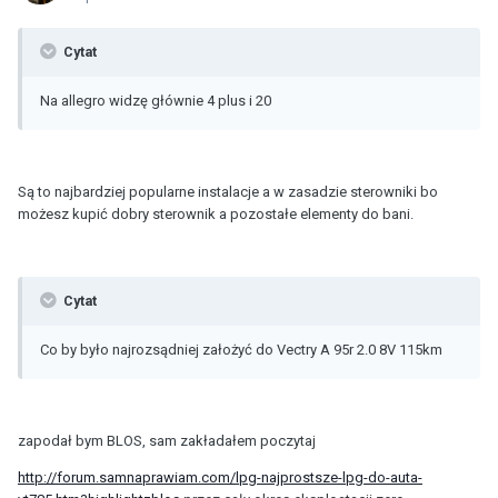
Cytat
Na allegro widzę głównie 4 plus i 20
Są to najbardziej popularne instalacje a w zasadzie sterowniki bo
możesz kupić dobry sterownik a pozostałe elementy do bani.
Cytat
Co by było najrozsądniej założyć do Vectry A 95r 2.0 8V 115km
zapodał bym BLOS, sam zakładałem poczytaj
http://forum.samnaprawiam.com/lpg-najprostsze-lpg-do-auta-