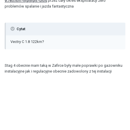
vt785.htm?highlight=blos
przez cały okres eksploatacji zero
problemów spalanie i jazda fantastyczna
Cytat
Vectry C 1.8 122km?
Stag 4 obecnie mam taką w Zafirce były małe poprawki po gazowniku
instalacyjne jak i regulacyjne obecnie zadowolony z tej instalacji