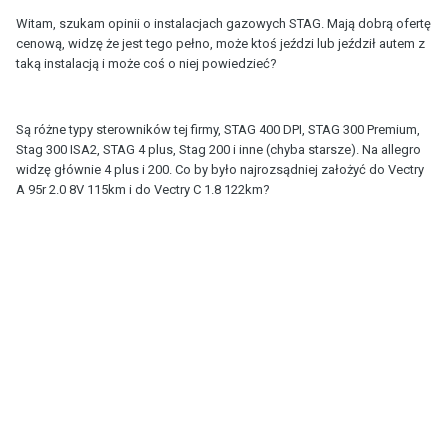
Witam, szukam opinii o instalacjach gazowych STAG. Mają dobrą ofertę
cenową, widzę że jest tego pełno, może ktoś jeździ lub jeździł autem z
taką instalacją i może coś o niej powiedzieć?
Są różne typy sterowników tej firmy, STAG 400 DPI, STAG 300 Premium,
Stag 300 ISA2, STAG 4 plus, Stag 200 i inne (chyba starsze). Na allegro
widzę głównie 4 plus i 200. Co by było najrozsądniej założyć do Vectry
A 95r 2.0 8V 115km i do Vectry C 1.8 122km?