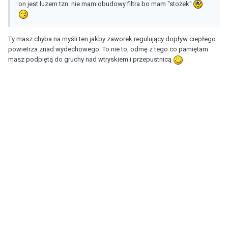
on jest luzem tzn. nie mam obudowy filtra bo mam "stożek"
Ty masz chyba na myśli ten jakby zaworek regulujący dopływ ciepłego
powietrza znad wydechowego. To nie to, odmę z tego co pamiętam
masz podpiętą do gruchy nad wtryskiem i przepustnicą