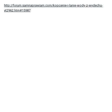
http://forum.samnaprawiam.com/kopcenie-i-lanie-wody-z-wydechu-
vt2962.htm#15987