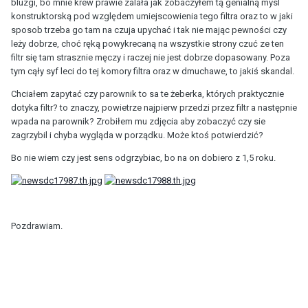
bluzgi, bo mnie krew prawie zalała jak zobaczyłem tą genialną mysl
konstruktorską pod względem umiejscowienia tego filtra oraz to w jaki
sposob trzeba go tam na czuja upychać i tak nie mając pewności czy
leży dobrze, choć ręką powykrecaną na wszystkie strony czuć ze ten
filtr się tam strasznie męczy i raczej nie jest dobrze dopasowany. Poza
tym cąły syf leci do tej komory filtra oraz w dmuchawe, to jakiś skandal.
Chciałem zapytać czy parownik to sa te żeberka, których praktycznie
dotyka filtr? to znaczy, powietrze najpierw przedzi przez filtr a następnie
wpada na parownik? Zrobiłem mu zdjęcia aby zobaczyć czy sie
zagrzybil i chyba wygląda w porządku. Może ktoś potwierdzić?
Bo nie wiem czy jest sens odgrzybiac, bo na on dobiero z 1,5 roku.
Pozdrawiam.