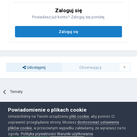
Zaloguj się
Posiadasz już konto? Zaloguj się poniżej.
Zaloguj się
Udostępnij
Obserwujący
0
Tematy
Powiadomienie o plikach cookie
Polityka prywatności
Ciasteczka
Umieściliśmy na Twoim urządzeniu
pliki cookie
, aby pomóc Ci
Powered by Invision Community
usprawnić przeglądanie strony. Możesz
dostosować ustawienia
plików cookie
, w przeciwnym wypadku zakładamy, że wyrażasz na to
zgodę.
Polityka prywatności
Warunki użytkowania