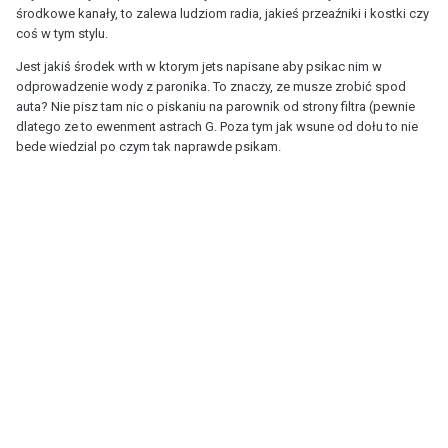
środkowe kanały, to zalewa ludziom radia, jakieś przeaźniki i kostki czy
coś w tym stylu.
Jest jakiś środek wrth w ktorym jets napisane aby psikac nim w
odprowadzenie wody z paronika. To znaczy, ze musze zrobić spod
auta? Nie pisz tam nic o piskaniu na parownik od strony filtra (pewnie
dlatego ze to ewenment astrach G. Poza tym jak wsune od dołu to nie
bede wiedzial po czym tak naprawde psikam.