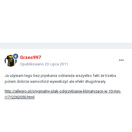
Grzes997
Opublikowano
23 Lipca 2011
Ja używam tego bez pryskania odświeża wszystko fakt że trzeba
potem dobrze samochód wywietrzyć ale efekt długotrwały.
http://allegro.pl/oryginalny-plak-odgrzybianie-klimatyzacji-w-10-min-
i1712262050.html