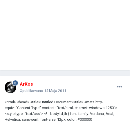
ArKos
Opublikowano
14 Maja 2011
<html> <head> <title>Untitled Document</title> <meta http-
equiv="Content-Type" content="text/html; charset=windows-1250">
<style type="text/css"> <!-- body,td,th { font-family: Verdana, Arial,
Helvetica, sans-serif; font-size: 12px; color: #000000