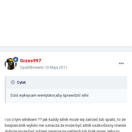
Grzes997
Opublikowano
13 Maja 2011
Cytat
Dziś wykręcam wentylator,aby sprawdzić silni
i co z tym silnikiem ?? jak każdy silnik może się zatrzeć lub spalić, to że
bezpiecznik wybiło nie oznacza że może być silnik uszkodzony równie
dobrze może być gdzieś zwarcie na gablach lub brak masy, żeby to