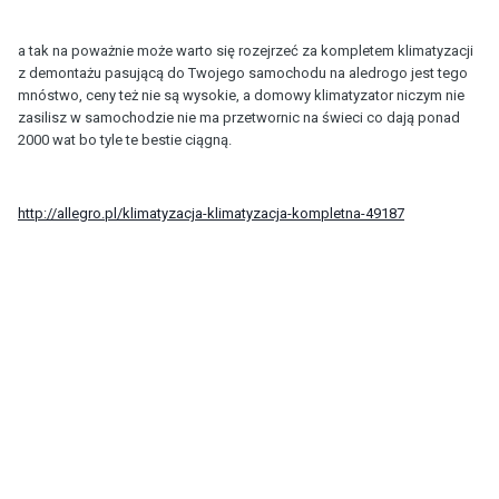
a tak na poważnie może warto się rozejrzeć za kompletem klimatyzacji
z demontażu pasującą do Twojego samochodu na aledrogo jest tego
mnóstwo, ceny też nie są wysokie, a domowy klimatyzator niczym nie
zasilisz w samochodzie nie ma przetwornic na świeci co dają ponad
2000 wat bo tyle te bestie ciągną.
http://allegro.pl/klimatyzacja-klimatyzacja-kompletna-49187