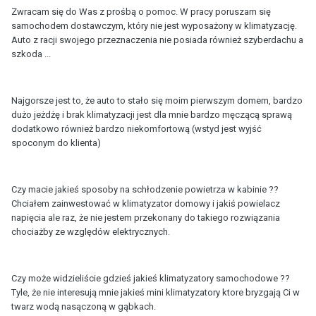
Zwracam się do Was z prośbą o pomoc. W pracy poruszam się
samochodem dostawczym, który nie jest wyposażony w klimatyzację.
Auto z racji swojego przeznaczenia nie posiada również szyberdachu a
szkoda ...
Najgorsze jest to, że auto to stało się moim pierwszym domem, bardzo
dużo jeżdżę i brak klimatyzacji jest dla mnie bardzo męczącą sprawą
dodatkowo również bardzo niekomfortową (wstyd jest wyjść
spoconym do klienta)
Czy macie jakieś sposoby na schłodzenie powietrza w kabinie ??
Chciałem zainwestować w klimatyzator domowy i jakiś powielacz
napięcia ale raz, że nie jestem przekonany do takiego rozwiązania
chociażby ze względów elektrycznych.
Czy może widzieliście gdzieś jakieś klimatyzatory samochodowe ??
Tyle, że nie interesują mnie jakieś mini klimatyzatory ktore bryzgają Ci w
twarz wodą nasączoną w gąbkach.