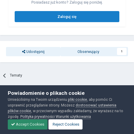
Posiadasz już konto? Zaloguj się poniżej.
Zaloguj się
Udostępnij
Obserwujący
1
Tematy
Powiadomienie o plikach cookie
Polityka prywatności
Ciasteczka
Umieściliśmy na Twoim urządzeniu
pliki cookie
, aby pomóc Ci
Powered by Invision Community
usprawnić przeglądanie strony. Możesz
dostosować ustawienia
plików cookie
, w przeciwnym wypadku zakładamy, że wyrażasz na to
zgodę.
Polityka prywatności
Warunki użytkowania
Accept Cookies
Reject Cookies