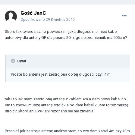
Gość JanC
Opublikowano
29 Kwietnia 2010
Skoro tak twierdzisz, to powiedz mi jaką długość ma mieć kabel
antenowy dla anteny GP dla pasma 20m, gdzie promiennik ma 505cm?
Cytat
Proste bo antena jest zestrojona do tej długości czyli 4 m
tak? to jak mam zestrojoną antenę z kablem 4m a dam nowy kabel np.
8m to znowu muszę antenę stroić? albo dam kabel 2.35m to też muszę
stroić? Skoro ani SWR ani rezonans sie nie zmienia.
Przecież jak zestroje antenę analizatorem, to czy dam kabel 4m czy 13m