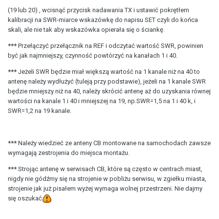
(19 lub 20) , wcisnąć przycisk nadawania TX i ustawić pokrętłem
kalibracji na SWR-miarce wskazówkę do napisu SET czyli do końca
skali, ale nie tak aby wskazówka opierała się o ściankę.
***
Przełączyć przełącznik na REF i odczytać wartość SWR, powinien
być jak najmniejszy, czynność powtórzyć na kanałach 1 i 40.
***
Jeżeli SWR będzie miał większą wartość na 1 kanale niż na 40 to
antenę należy wydłużyć (tuleją przy podstawie), jeżeli na 1 kanale SWR
będzie mniejszy niż na 40, należy skrócić antenę aż do uzyskania równej
wartości na kanale 1 i 40 i mniejszej na 19, np.SWR=1,5 na 1 i 40 k, i
SWR=1,2 na 19 kanale.
***
Należy wiedzieć ze anteny CB montowane na samochodach zawsze
wymagają zestrojenia do miejsca montażu.
***
Strojąc antenę w serwisach CB, które są często w centrach miast,
nigdy nie gódźmy się na strojenie w pobliżu serwisu, w zgiełku miasta,
strojenie jak już pisałem wyżej wymaga wolnej przestrzeni. Nie dajmy
się oszukać