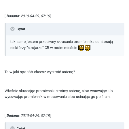
[
Dodano
: 2010-04-29, 07:16
]
Cytat
tak samo jestem przeciwny skracaniu promiennika co stosują
niektórzy "strojarze" CB w moim mieście
To w jaki sposób chcesz wystroić antenę?
Właśnie skracając promiennik stroimy antenę, albo wsuwając lub
wysuwając promiennik w mocowaniu albo ucinając go po 1 cm.
[
Dodano
: 2010-04-29, 07:18
]
Cytat