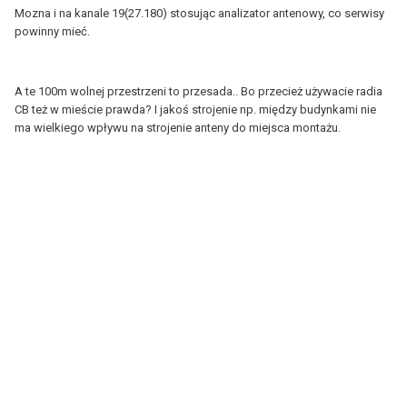
Mozna i na kanale 19(27.180) stosując analizator antenowy, co serwisy
powinny mieć.
A te 100m wolnej przestrzeni to przesada.. Bo przecież używacie radia
CB też w mieście prawda? I jakoś strojenie np. między budynkami nie
ma wielkiego wpływu na strojenie anteny do miejsca montażu.