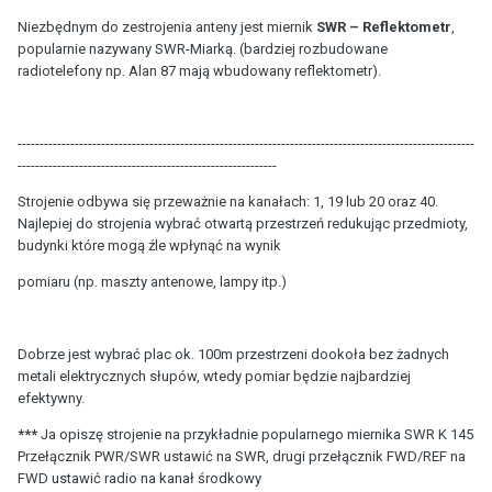
Niezbędnym do zestrojenia anteny jest miernik
SWR – Reflektometr
,
popularnie nazywany SWR-Miarką. (bardziej rozbudowane
radiotelefony np. Alan 87 mają wbudowany reflektometr).
--------------------------------------------------------------------------------------------------------
-----------------------------------------------------------
Strojenie odbywa się przeważnie na kanałach: 1, 19 lub 20 oraz 40.
Najlepiej do strojenia wybrać otwartą przestrzeń redukując przedmioty,
budynki które mogą źle wpłynąć na wynik
pomiaru (np. maszty antenowe, lampy itp.)
Dobrze jest wybrać plac ok. 100m przestrzeni dookoła bez żadnych
metali elektrycznych słupów, wtedy pomiar będzie najbardziej
efektywny.
***
Ja opiszę strojenie na przykładnie popularnego miernika SWR K 145
Przełącznik PWR/SWR ustawić na SWR, drugi przełącznik FWD/REF na
FWD ustawić radio na kanał środkowy