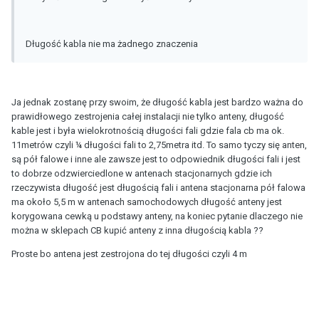
Długość kabla nie ma żadnego znaczenia
Ja jednak zostanę przy swoim, że długość kabla jest bardzo ważna do
prawidłowego zestrojenia całej instalacji nie tylko anteny, długość
kable jest i była wielokrotnością długości fali gdzie fala cb ma ok.
11metrów czyli ¼ długości fali to 2,75metra itd. To samo tyczy się anten,
są pół falowe i inne ale zawsze jest to odpowiednik długości fali i jest
to dobrze odzwierciedlone w antenach stacjonarnych gdzie ich
rzeczywista długość jest długością fali i antena stacjonarna pół falowa
ma około 5,5 m w antenach samochodowych długość anteny jest
korygowana cewką u podstawy anteny, na koniec pytanie dlaczego nie
można w sklepach CB kupić anteny z inna długością kabla ??
Proste bo antena jest zestrojona do tej długości czyli 4 m