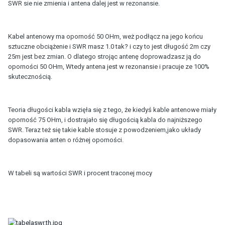
SWR sie nie zmienia i antena dalej jest w rezonansie.
Kabel antenowy ma oporność 50 OHm, weż podłącz na jego końcu
sztuczne obciążenie i SWR masz 1.0 tak? i czy to jest długość 2m czy
25m jest bez zmian. O dlatego strojąc antenę doprowadzasz ją do
oporności 50 OHm, Wtedy antena jest w rezonansie i pracuje ze 100%
skutecznością.
Teoria długości kabla wzięła się z tego, że kiedyś kable antenowe miały
oporność 75 OHm, i dostrajało się długością kabla do najniższego
SWR. Teraz też się takie kable stosuje z powodzeniem,jako układy
dopasowania anten o różnej oporności.
W tabeli są wartości SWR i procent traconej mocy