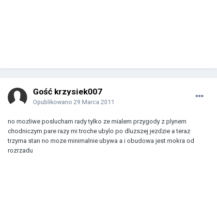
Gość krzysiek007
Opublikowano
29 Marca 2011
no mozliwe poslucham rady tylko ze mialem przygody z plynem
chodniczym pare razy mi troche ubylo po dluzszej jezdzie a teraz
trzyma stan no moze minimalnie ubywa a i obudowa jest mokra od
rozrzadu