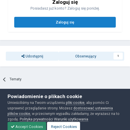
Zaloguj się
Posiadasz już konto? Zaloguj się poniżej.
Zaloguj się
Udostępnij
Obserwujący
1
Tematy
Powiadomienie o plikach cookie
Polityka prywatności
Ciasteczka
Umieściliśmy na Twoim urządzeniu
pliki cookie
, aby pomóc Ci
Powered by Invision Community
usprawnić przeglądanie strony. Możesz
dostosować ustawienia
plików cookie
, w przeciwnym wypadku zakładamy, że wyrażasz na to
zgodę.
Polityka prywatności
Warunki użytkowania
Accept Cookies
Reject Cookies