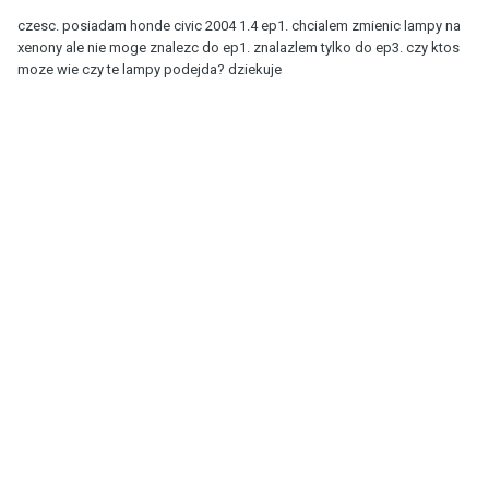
czesc. posiadam honde civic 2004 1.4 ep1. chcialem zmienic lampy na
xenony ale nie moge znalezc do ep1. znalazlem tylko do ep3. czy ktos
moze wie czy te lampy podejda? dziekuje