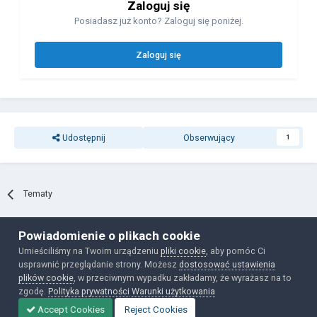
Zaloguj się
Posiadasz już konto? Zaloguj się poniżej.
Zaloguj się
Udostępnij
Obserwujący
1
Tematy
Powiadomienie o plikach cookie
Polityka prywatności
Ciasteczka
Umieściliśmy na Twoim urządzeniu
pliki cookie
, aby pomóc Ci
Powered by Invision Community
usprawnić przeglądanie strony. Możesz
dostosować ustawienia
plików cookie
, w przeciwnym wypadku zakładamy, że wyrażasz na to
zgodę.
Polityka prywatności
Warunki użytkowania
Accept Cookies
Reject Cookies