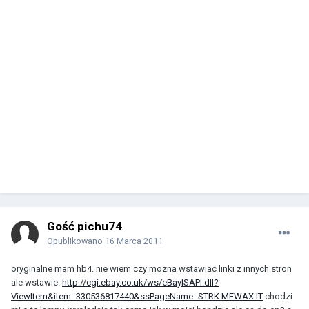
Gość pichu74
Opublikowano
16 Marca 2011
oryginalne mam hb4. nie wiem czy mozna wstawiac linki z innych stron
ale wstawie.
http://cgi.ebay.co.uk/ws/eBayISAPI.dll?
ViewItem&item=330536817440&ssPageName=STRK:MEWAX:IT
chodzi