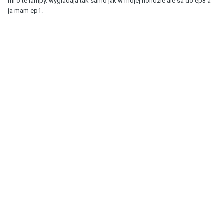
mi o te lampy. wygladaja tak samo jak w mojej hondzie ale sa do ep3 a
ja mam ep1.