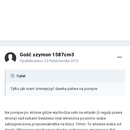
Gość szymon 1587cm3
Opublikowano
25 Października 2012
Cytat
Tylko jak mam zmniejszyć dawkę paliwa na pompie
Na pompie po stronie gdzie wychodza rurki na wtryski (z reguly prawa
strona) nad rurkami bedziesz mial wkrecona poziomo srube
zabezpieczona przeciwnakretka na klucz 13mm. To własnie sruba od
dawki. Wkrecając zwiekszasz dawke, wykrecajac zmiejszasz. Poł