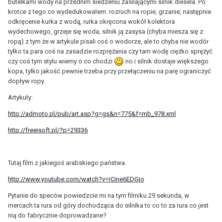
butelkami wody na przednim siedzeniu zasilającymi silnik diesela. Po
krotce z tego co wydedukowałem: rozruch na ropie, grzanie, następnie
odkręcenie kurka z wodą, rurka okręcona wokół kolektora
wydechowego, grzeje się woda, silnik ją zasysa (chyba miesza się z
ropą) z tym że w artykule pisali coś o wodorze, ale to chyba nie wodór
tylko ta para coś na zasadzie rozprężania czy tam wodę ciężko sprężyć
czy coś tym stylu wiemy o co chodzi
no i silnik dostaje większego
kopa, tylko jakość pewnie trzeba przy przełączeniu na parę ograniczyć
dopływ ropy.
Artykuły:
http://admoto.pl/pub/art.asp?g=gs&n=775&f=mb_978.xml
http://freeisoft.pl/?p=29336
Tutaj film z jakiegoś arabskiego państwa.
http://www.youtube.com/watch?v=rCine6EDGjo
Pytanie do speców powiedzcie mi na tym filmiku 29 sekunda, w
mercach ta rura od góry dochodząca do silnika to co to za rura co jest
nią do fabrycznie doprowadzane?