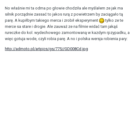
No właśnie mi ta odma po głowie chodziła ale myślałem ze jak ma
silnik porządnie zassać to jakos rurą z powietrzem by zaciągało tą
parę. A kupiłbym takiego merca i zrobił eksperyment
tylko ze te
merce sa stare i drogie. Ale zauważ ze na filmie widać tam jakąś
rureczke do kol. wydechowego zamontowaną w kazdym rpzypadku, a
więc gotuja wode, czyli robia parę. A no i polska wersja robienia pary:
http://admoto.pl/artpics/gs/775//GD008Cd.jpg