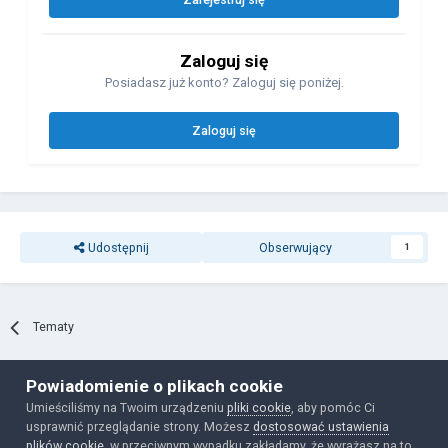
Zaloguj się
Posiadasz już konto? Zaloguj się poniżej.
Zaloguj się
Udostępnij
Obserwujący
1
Tematy
Powiadomienie o plikach cookie
Polityka prywatności
Ciasteczka
Umieściliśmy na Twoim urządzeniu
pliki cookie
, aby pomóc Ci
Powered by Invision Community
usprawnić przeglądanie strony. Możesz
dostosować ustawienia
plików cookie
, w przeciwnym wypadku zakładamy, że wyrażasz na to