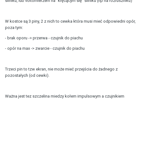
silniku, lub voltomierzem na "kręcącym się" silniku (np na rozruszniku)
W kostce są 3 piny, 2 z nich to cewka która musi mieć odpowiedni opór,
poza tym:
- brak oporu -> przerwa - czujnik do piachu
- opór na max -> zwarcie - czujnik do piachu
Trzeci pin to tzw ekran, nie może mieć przejścia do żadnego z
pozostałych (od cewki).
Ważna jest tez szczelina miedzy kołem impulsowym a czujnikiem