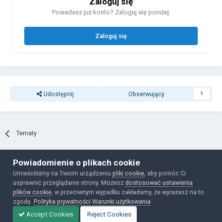
Zaloguj się
Posiadasz już konto? Zaloguj się poniżej.
Zaloguj się
Udostępnij
Obserwujący
1
Tematy
Powiadomienie o plikach cookie
Polityka prywatności
Ciasteczka
Umieściliśmy na Twoim urządzeniu
pliki cookie
, aby pomóc Ci
Powered by Invision Community
usprawnić przeglądanie strony. Możesz
dostosować ustawienia
plików cookie
, w przeciwnym wypadku zakładamy, że wyrażasz na to
zgodę.
Polityka prywatności
Warunki użytkowania
Accept Cookies
Reject Cookies