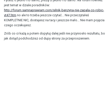
Pytasz o jedno i to samo, piszą ci jedno i to samo. Na forum również
jest temat w dziale poradników:
http://forum.samnaprawiam.com/silnik-benzyna-nie-zapala-co-robic-
vt47.htm
no ale to trzeba jeszcze czytać... Nie przeczytałeś
KOMPLETNIE NIC, dostajesz na tacy i jeszcze mało... Nie mam pojęcia
czego oczekujesz.
Zrób co ci każą a potem dopytuj dalej jeśli nie przyniosło rezultatu, bo
jak dotąd podchodzisz od dupy strony za przeproszeniem.