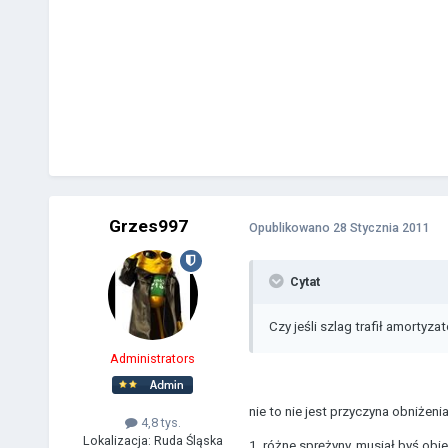
Grzes997
Opublikowano
28 Stycznia 2011
Cytat
Czy jeśli szlag trafił amortyza
Administrators
nie to nie jest przyczyna obniżen
4,8 tys.
Lokalizacja:
Ruda Śląska
1. różne sprężyny, musiał byś obi