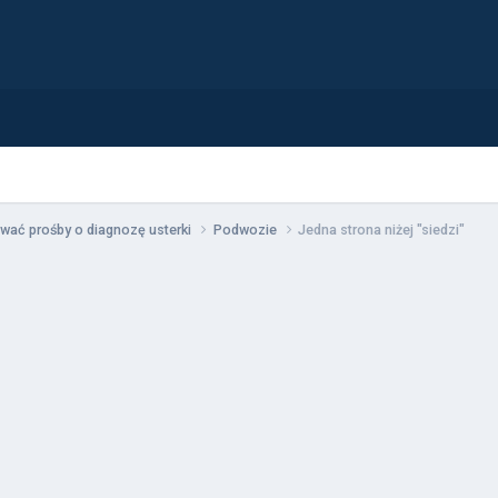
wać prośby o diagnozę usterki
Podwozie
Jedna strona niżej "siedzi"