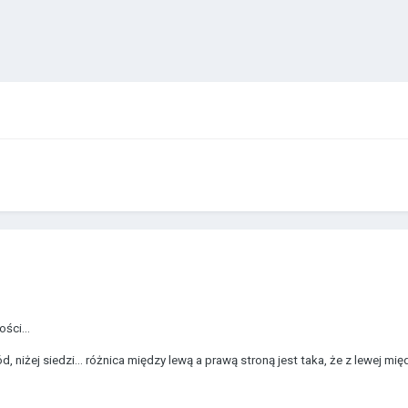
ści...
, niżej siedzi... różnica między lewą a prawą stroną jest taka, że z lewej mi