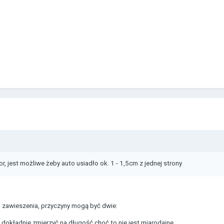
tor, jest możliwe żeby auto usiadło ok. 1 - 1,5cm z jednej strony
ia zawieszenia, przyczyny mogą być dwie:
e dokładnie zmierzyć na długość choć to nie jest miarodajne