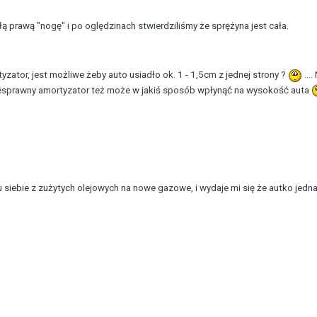
 prawą "nogę" i po oględzinach stwierdziliśmy że sprężyna jest cała.
rtyzator, jest możliwe żeby auto usiadło ok. 1 - 1,5cm z jednej strony ?
...
niesprawny amortyzator też może w jakiś sposób wpłynąć na wysokość auta
siebie z zużytych olejowych na nowe gazowe, i wydaje mi się że autko jednak