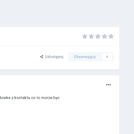
Udostępnij
Obserwujący
0
modowke z kontaktu co to morze byc