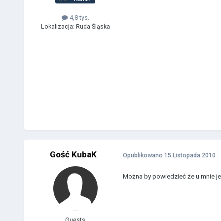
4,8 tys.
Lokalizacja:
Ruda Śląska
Gość KubaK
Opublikowano
15 Listopada 2010
Można by powiedzieć że u mnie j
Guests