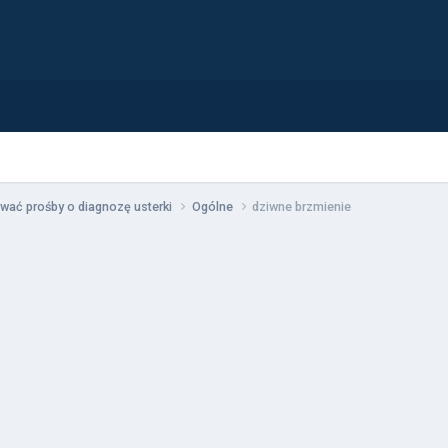
wać prośby o diagnozę usterki
Ogólne
dziwne brzmienie