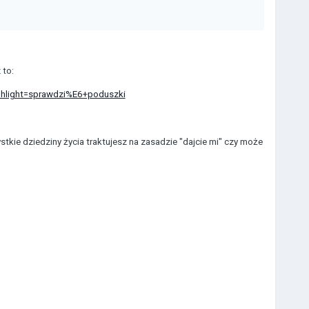
 to:
ghlight=sprawdzi%E6+poduszki
ystkie dziedziny życia traktujesz na zasadzie "dajcie mi" czy może