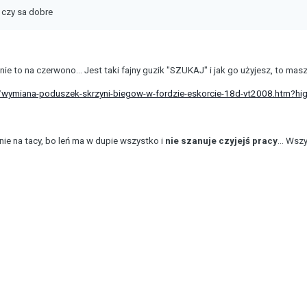
 czy sa dobre
e to na czerwono... Jest taki fajny guzik "SZUKAJ" i jak go użyjesz, to masz
wymiana-poduszek-skrzyni-biegow-w-fordzie-eskorcie-18d-vt2008.htm?hi
e na tacy, bo leń ma w dupie wszystko i
nie szanuje czyjejś pracy
... Wsz