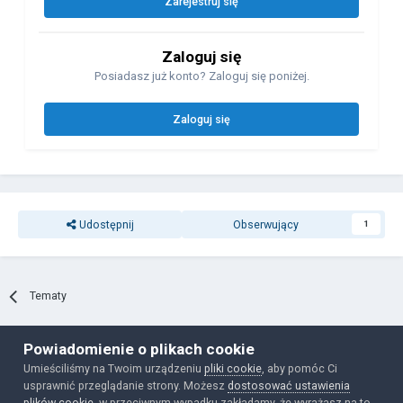
Zarejestruj się
Zaloguj się
Posiadasz już konto? Zaloguj się poniżej.
Zaloguj się
Udostępnij
Obserwujący
1
Tematy
Powiadomienie o plikach cookie
Polityka prywatności
Ciasteczka
Umieściliśmy na Twoim urządzeniu
pliki cookie
, aby pomóc Ci
Powered by Invision Community
usprawnić przeglądanie strony. Możesz
dostosować ustawienia
plików cookie
, w przeciwnym wypadku zakładamy, że wyrażasz na to