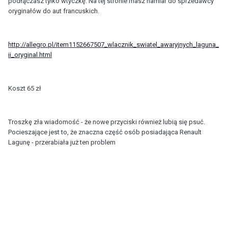
podłączasz tylko wtyczkę. Na tej stronie masz namiar do sprzedawcy
oryginałów do aut francuskich.
http://allegro.pl/item1152667507_wlacznik_swiatel_awaryjnych_laguna_
ii_oryginal.html
Koszt 65 zł
Troszkę zła wiadomość - że nowe przyciski również lubią się psuć.
Pocieszające jest to, że znaczna część osób posiadająca Renault
Lagunę - przerabiała już ten problem