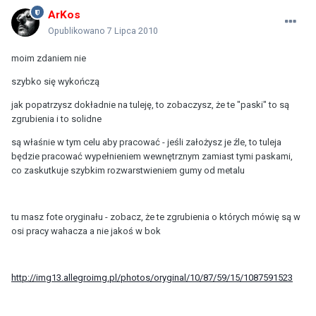
ArKos
Opublikowano
7 Lipca 2010
moim zdaniem nie
szybko się wykończą
jak popatrzysz dokładnie na tuleję, to zobaczysz, że te "paski" to są
zgrubienia i to solidne
są właśnie w tym celu aby pracować - jeśli założysz je źle, to tuleja
będzie pracować wypełnieniem wewnętrznym zamiast tymi paskami,
co zaskutkuje szybkim rozwarstwieniem gumy od metalu
tu masz fote oryginału - zobacz, że te zgrubienia o których mówię są w
osi pracy wahacza a nie jakoś w bok
http://img13.allegroimg.pl/photos/oryginal/10/87/59/15/1087591523