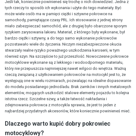
Jeśli tak, koniecznie powinieneś się trochę o nich dowiedzieć. Jedna z
tych rzeczy to sposób ich wykonania i użyte do tego materiały. Być
może wiele osób ma w pamięci ciężki i sztywne pokrowce na
samochody, pamiętające czasy PRL. Ich stosowanie z jednej strony
miało zabezpieczać samochód, ale z drugiej było obarczone sporym
ryzykiem zarysowania lakieru. Materiał, z którego były wykonane, był
bardzo ciężki i sztywny, a do tego samo wykonanie pokrowców
pozostawało wiele do życzenia. Niczym niezabezpieczone okucia
stwarzały realne ryzyko poważnego uszkodzenia karoserii, w tym
również szyn. Na szczęście to już przeszłość. Nowoczesne pokrowce
motocyklowe wykonane są z lekkiego i wodoodpornego materiału,
który nie przepuszcza najmniejszej nawet wilgoci do wnętrza. Ważną
rzeczą związaną z użytkowaniem pokrowców na motocykl jest to, że
występują one w wielu rozmiarach, pozwalając na idealne dopasowanie
do modelu posiadanego jednośladu. Brak zamków i innych metalowych
elementów, mogących uszkodzić stalowe elementy pojazdu to kolejna
istotna rzecz. Szczelne szwy, a także łatwość nakładania i
zdejmowania pokrowca z motocykla sprawia, że jest to jeden z
najbardziej przydatnych akcesoriów, które koniecznie powinieneś mieć.
Dlaczego warto kupić dobry pokrowiec
motocyklowy?