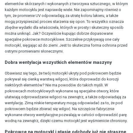
elementów skórzanych i wykonanych z tworzywa sztucznego, w którym
każdym motocyklu jest naprawdę wiele. Nie zapominajmy również o
tym, że promienie UV odpowiadają za utratę koloru lakieru, a także
mogą przyspieszać proces starzenia się opon. To wszystko oznacza
zbędne wydatki dla właściciela, których w prosty i skuteczny sposób
można uniknąć. Jak? Oczywiście kupując dobrze dopasowane
specjalne pokrowce motocyklowe. Szczelnie przykrywają one cały
motocykl, sięgając aż do ziemi. Jest to skuteczna forma ochrona przed
ostrymi promieniami słonecznymi.
Dobra wentylacja wszystkich elementów maszyny
Obawiasz się tego, że twój motocykl ukryty pod pokrowcem będzie
pokrywał się cienką warstwą wilgoci, która doprowadzi do korozji
niektórych elementów? Nie ma powodów do takich myśli. W
pokrowcach motocyklowych wykonane są specjalne otwory, które
ułatwiają odprowadzanie wilgoci na zewnątrz, a także odpowiadają za
wentylację. Zimą niskie temperatury mogą odpowiadać za to, że pod
pokrowcem będzie zbierać się wilgoć. Na szczęście fabrycznie
wykonane otwory wentylacyjne pozwalają w całości odprowadzić parę
wodną na zewnątrz, dzięki czemu motocykl jest wyśmienicie chroniony.
Pokrowce na motocykl i ptasie odchody już nie straszne