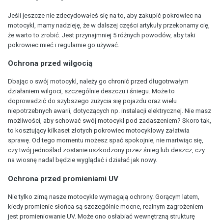
Jeśli jeszcze nie zdecydowałeś się na to, aby zakupić pokrowiec na
motocykl, mamy nadzieję, że w dalszej części artykuły przekonamy cię,
że warto to zrobić. Jest przynajmniej 5 różnych powodów, aby taki
pokrowiec mieć i regularnie go używać.
Ochrona przed wilgocią
Dbając o swój motocykl, należy go chronić przed długotrwałym
działaniem wilgoci, szczególnie deszczu i śniegu. Może to
doprowadzić do szybszego zużycia się pojazdu oraz wielu
niepotrzebnych awarii, dotyczących np. instalacji elektrycznej. Nie masz
możliwości, aby schować swój motocykl pod zadaszeniem? Skoro tak,
to kosztujący kilkaset złotych pokrowiec motocyklowy załatwia
sprawę. Od tego momentu możesz spać spokojnie, nie martwiąc się,
czy twój jednoślad zostanie uszkodzony przez śnieg lub deszcz, czy
na wiosnę nadal będzie wyglądać i działać jak nowy.
Ochrona przed promieniami UV
Nie tylko zimą nasze motocykle wymagają ochrony. Gorącym latem,
kiedy promienie słońca są szczególnie mocne, realnym zagrożeniem
jest promieniowanie UV. Może ono osłabiać wewnętrzną strukturę