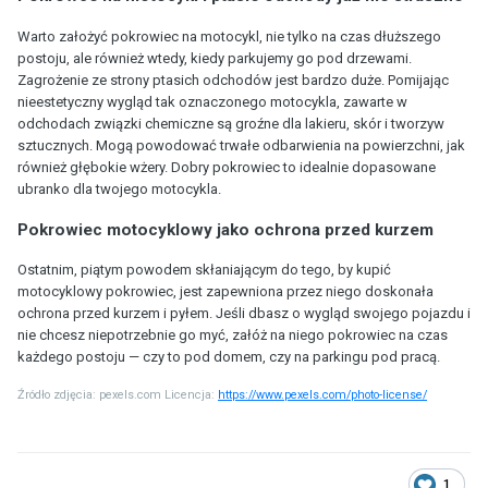
Warto założyć pokrowiec na motocykl, nie tylko na czas dłuższego
postoju, ale również wtedy, kiedy parkujemy go pod drzewami.
Zagrożenie ze strony ptasich odchodów jest bardzo duże. Pomijając
nieestetyczny wygląd tak oznaczonego motocykla, zawarte w
odchodach związki chemiczne są groźne dla lakieru, skór i tworzyw
sztucznych. Mogą powodować trwałe odbarwienia na powierzchni, jak
również głębokie wżery. Dobry pokrowiec to idealnie dopasowane
ubranko dla twojego motocykla.
Pokrowiec motocyklowy jako ochrona przed kurzem
Ostatnim, piątym powodem skłaniającym do tego, by kupić
motocyklowy pokrowiec, jest zapewniona przez niego doskonała
ochrona przed kurzem i pyłem. Jeśli dbasz o wygląd swojego pojazdu i
nie chcesz niepotrzebnie go myć, załóż na niego pokrowiec na czas
każdego postoju — czy to pod domem, czy na parkingu pod pracą.
Źródło zdjęcia:
pexels.com Licencja:
https://www.pexels.com/photo-license/
1