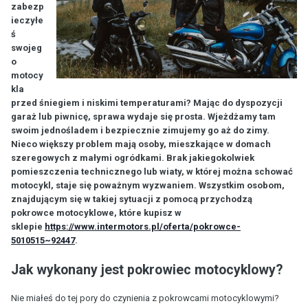
zabezp
ieczyłe
ś
swojeg
o
motocy
kla
przed śniegiem i niskimi temperaturami? Mając do dyspozycji
garaż lub piwnicę, sprawa wydaje się prosta. Wjeżdżamy tam
swoim jednośladem i bezpiecznie zimujemy go aż do zimy.
Nieco większy problem mają osoby, mieszkające w domach
szeregowych z małymi ogródkami. Brak jakiegokolwiek
pomieszczenia technicznego lub wiaty, w której można schować
motocykl, staje się poważnym wyzwaniem. Wszystkim osobom,
znajdującym się w takiej sytuacji z pomocą przychodzą
pokrowce motocyklowe, które kupisz w
sklepie
https://www.intermotors.pl/oferta/pokrowce-
5010515~92447
.
Jak wykonany jest pokrowiec motocyklowy?
Nie miałeś do tej pory do czynienia z pokrowcami motocyklowymi?