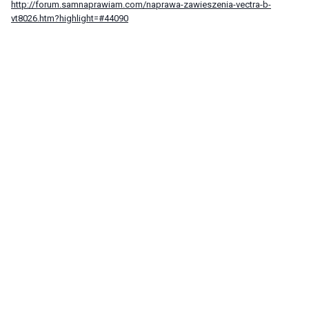
http://forum.samnaprawiam.com/naprawa-zawieszenia-vectra-b-
vt8026.htm?highlight=#44090