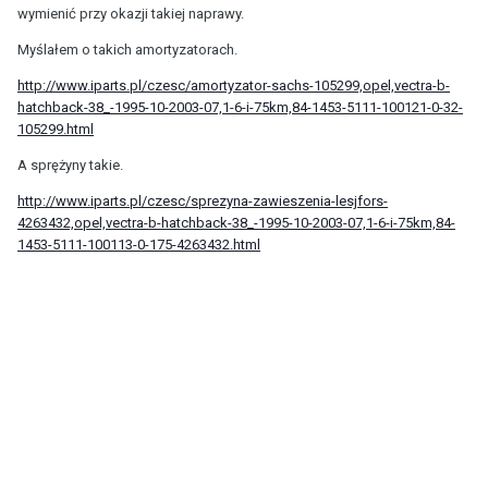
wymienić przy okazji takiej naprawy.
Myślałem o takich amortyzatorach.
http://www.iparts.pl/czesc/amortyzator-sachs-105299,opel,vectra-b-
hatchback-38_-1995-10-2003-07,1-6-i-75km,84-1453-5111-100121-0-32-
105299.html
A sprężyny takie.
http://www.iparts.pl/czesc/sprezyna-zawieszenia-lesjfors-
4263432,opel,vectra-b-hatchback-38_-1995-10-2003-07,1-6-i-75km,84-
1453-5111-100113-0-175-4263432.html