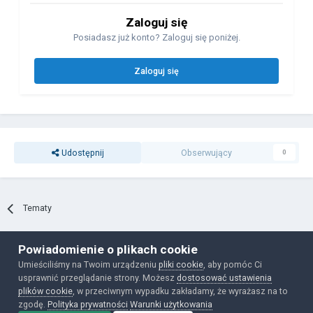
Zaloguj się
Posiadasz już konto? Zaloguj się poniżej.
Zaloguj się
Udostępnij
Obserwujący
0
Tematy
Powiadomienie o plikach cookie
Polityka prywatności
Ciasteczka
Umieściliśmy na Twoim urządzeniu
pliki cookie
, aby pomóc Ci
Powered by Invision Community
usprawnić przeglądanie strony. Możesz
dostosować ustawienia
plików cookie
, w przeciwnym wypadku zakładamy, że wyrażasz na to
zgodę.
Polityka prywatności
Warunki użytkowania