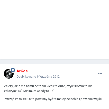
ArKos
Opublikowano
9 Września 2012
Zależy jakie ma hamulce ta VB. Jeśli te duże, czyli 286mm to nie
założysz 14". Minimum wtedy to 15".
Patrząć że to 4x100 to powinny być te mniejsze heble i powinna wejść.