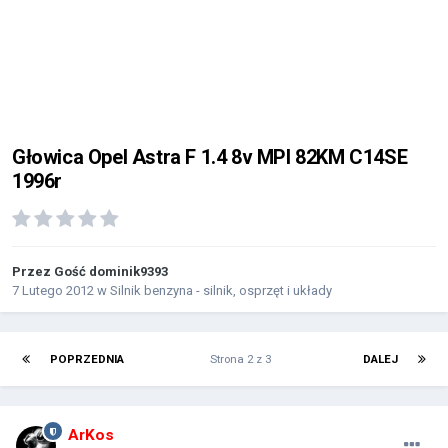
Głowica Opel Astra F 1.4 8v MPI 82KM C14SE
1996r
Przez Gość dominik9393
7 Lutego 2012
w
Silnik benzyna - silnik, osprzęt i układy
POPRZEDNIA
Strona 2 z 3
DALEJ
ArKos