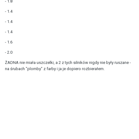
- 1.8
- 1.4
- 1.4
- 1.4
- 1.6
- 2.0
ŻADNA nie miała uszczelki, a 2 z tych silników nigdy nie były ruszane -
na śrubach "plomby" z farby i ja je dopiero rozbierałem.