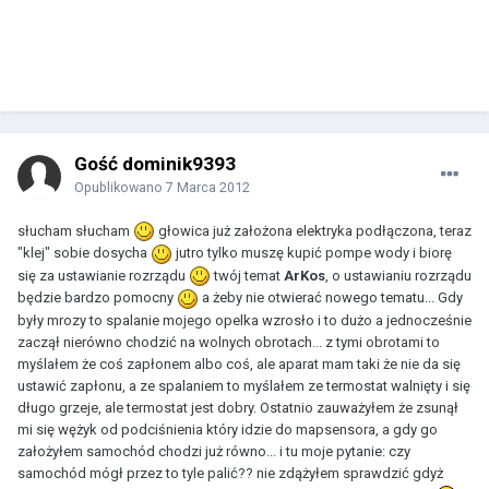
Gość dominik9393
Opublikowano
7 Marca 2012
słucham słucham
głowica już założona elektryka podłączona, teraz
"klej" sobie dosycha
jutro tylko muszę kupić pompe wody i biorę
się za ustawianie rozrządu
twój temat
ArKos
, o ustawianiu rozrządu
będzie bardzo pomocny
a żeby nie otwierać nowego tematu... Gdy
były mrozy to spalanie mojego opelka wzrosło i to dużo a jednocześnie
zaczął nierówno chodzić na wolnych obrotach... z tymi obrotami to
myślałem że coś zapłonem albo coś, ale aparat mam taki że nie da się
ustawić zapłonu, a ze spalaniem to myślałem ze termostat walnięty i się
długo grzeje, ale termostat jest dobry. Ostatnio zauważyłem że zsunął
mi się wężyk od podciśnienia który idzie do mapsensora, a gdy go
założyłem samochód chodzi już równo... i tu moje pytanie: czy
samochód mógł przez to tyle palić?? nie zdążyłem sprawdzić gdyż