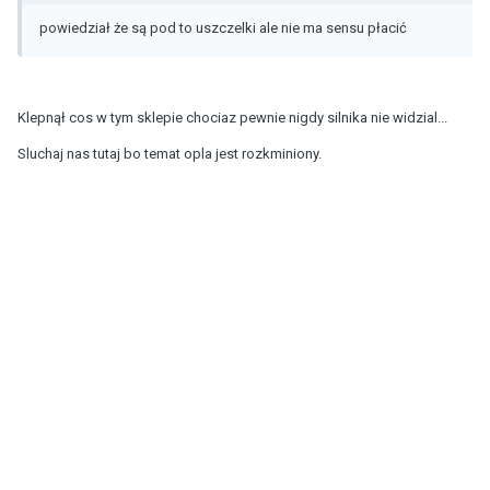
powiedział że są pod to uszczelki ale nie ma sensu płacić
Klepnął cos w tym sklepie chociaz pewnie nigdy silnika nie widzial...
Sluchaj nas tutaj bo temat opla jest rozkminiony.