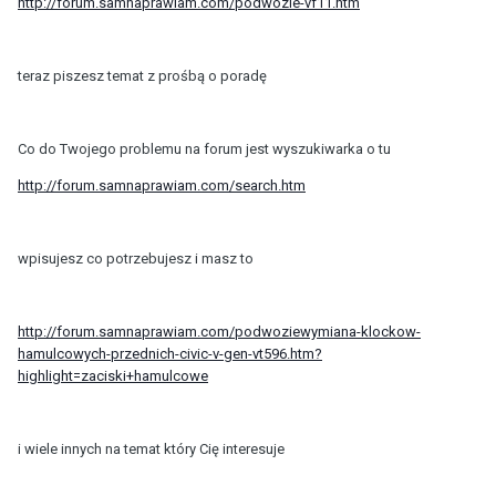
http://forum.samnaprawiam.com/podwozie-vf11.htm
teraz piszesz temat z prośbą o poradę
Co do Twojego problemu na forum jest wyszukiwarka o tu
http://forum.samnaprawiam.com/search.htm
wpisujesz co potrzebujesz i masz to
http://forum.samnaprawiam.com/podwoziewymiana-klockow-
hamulcowych-przednich-civic-v-gen-vt596.htm?
highlight=zaciski+hamulcowe
i wiele innych na temat który Cię interesuje