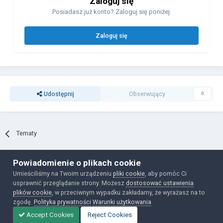
Zaloguj się
Posiadasz już konto? Zaloguj się poniżej.
Zaloguj się
Udostępnij
Obserwujący
0
Tematy
Powiadomienie o plikach cookie
Polityka prywatności
Ciasteczka
Umieściliśmy na Twoim urządzeniu
pliki cookie
, aby pomóc Ci
Powered by Invision Community
usprawnić przeglądanie strony. Możesz
dostosować ustawienia
plików cookie
, w przeciwnym wypadku zakładamy, że wyrażasz na to
zgodę.
Polityka prywatności
Warunki użytkowania
Accept Cookies
Reject Cookies