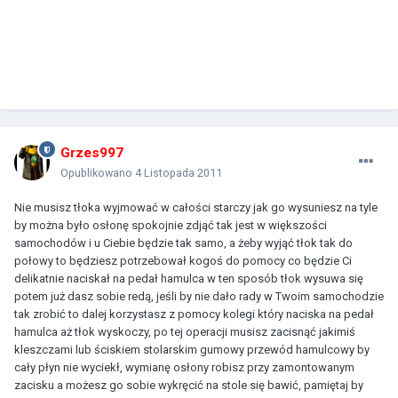
Grzes997
Opublikowano
4 Listopada 2011
Nie musisz tłoka wyjmować w całości starczy jak go wysuniesz na tyle
by można było osłonę spokojnie zdjąć tak jest w większości
samochodów i u Ciebie będzie tak samo, a żeby wyjąć tłok tak do
połowy to będziesz potrzebował kogoś do pomocy co będzie Ci
delikatnie naciskał na pedał hamulca w ten sposób tłok wysuwa się
potem już dasz sobie redą, jeśli by nie dało rady w Twoim samochodzie
tak zrobić to dalej korzystasz z pomocy kolegi który naciska na pedał
hamulca aż tłok wyskoczy, po tej operacji musisz zacisnąć jakimiś
kleszczami lub ściskiem stolarskim gumowy przewód hamulcowy by
cały płyn nie wyciekł, wymianę osłony robisz przy zamontowanym
zacisku a możesz go sobie wykręcić na stole się bawić, pamiętaj by