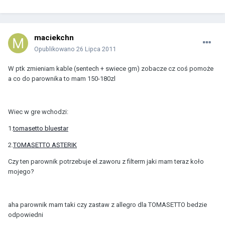
maciekchn
Opublikowano
26 Lipca 2011
W ptk zmieniam kable (sentech + swiece gm) zobacze cz coś pomoże
a co do parownika to mam 150-180zl
Wiec w gre wchodzi:
1.
tomasetto bluestar
2.
TOMASETTO ASTERIK
Czy ten parownik potrzebuje el.zaworu z filterm jaki mam teraz koło
mojego?
aha parownik mam taki czy zastaw z allegro dla TOMASETTO bedzie
odpowiedni