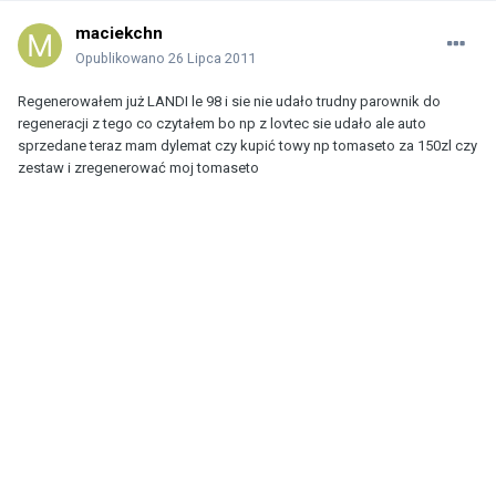
maciekchn
Opublikowano
26 Lipca 2011
Regenerowałem już LANDI le 98 i sie nie udało trudny parownik do
regeneracji z tego co czytałem bo np z lovtec sie udało ale auto
sprzedane teraz mam dylemat czy kupić towy np tomaseto za 150zl czy
zestaw i zregenerować moj tomaseto