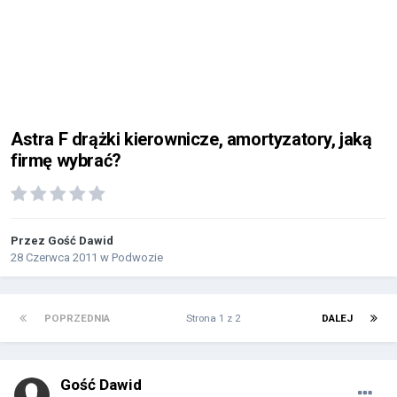
Astra F drążki kierownicze, amortyzatory, jaką
firmę wybrać?
Przez Gość Dawid
28 Czerwca 2011
w
Podwozie
POPRZEDNIA
Strona 1 z 2
DALEJ
Gość Dawid