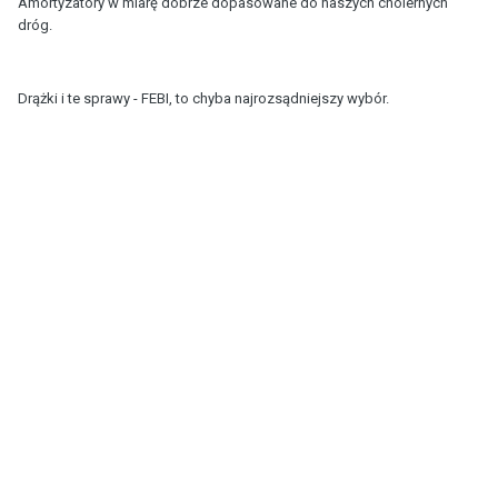
Amortyzatory w miarę dobrze dopasowane do naszych cholernych
dróg.
Drążki i te sprawy - FEBI, to chyba najrozsądniejszy wybór.