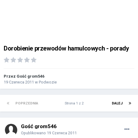
Dorobienie przewodów hamulcowych - porady
Przez Gość grom546
19 Czerwca 2011
w
Podwozie
POPRZEDNIA
Strona 1 z 2
DALEJ
Gość grom546
Opublikowano
19 Czerwca 2011