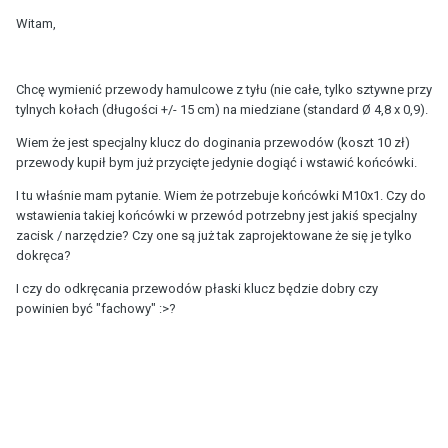
Witam,
Chcę wymienić przewody hamulcowe z tyłu (nie całe, tylko sztywne przy
tylnych kołach (długości +/- 15 cm) na miedziane (standard Ø 4,8 x 0,9).
Wiem że jest specjalny klucz do doginania przewodów (koszt 10 zł)
przewody kupił bym już przycięte jedynie dogiąć i wstawić końcówki.
I tu właśnie mam pytanie. Wiem że potrzebuje końcówki M10x1. Czy do
wstawienia takiej końcówki w przewód potrzebny jest jakiś specjalny
zacisk / narzędzie? Czy one są już tak zaprojektowane że się je tylko
dokręca?
I czy do odkręcania przewodów płaski klucz będzie dobry czy
powinien być "fachowy" :>?