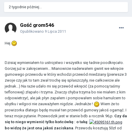
2 tygodnie później...
Gość grom546
Opublikowano
9 Lipca 2011
Hej
Dzisiaj wymieniałem to ustrojstwo i wszystko się ładnie poodkręcało.
Gorzej już w zakręceniem... Mianowicie naderwałem gwint we wkręcie
gumowego przewodu w który wchodzi przewód miedziany (pierwsze 3
zwoje czy jak to tam zwał trochę się spłaszczyły, nie całkowicie ale
jednak...) Na razie udało mi się przewód wkręcić (za pomocą taśmy
teflonowej) złapało i trzyma. Znaczy chyba trzyma bo nie miałem z kim
odpowietrzyć, ale jak płyn zapałem i pompowałem sobie hamulcem to
ubytku i wilgoci nie zauważyłem nigdzie. Jednakże !
Wiem że to
prowizorka dlatego będę musiał ten przewód gumowy jakoś ogarnąć. I
teraz moje pytanie. Przewodzik jest w stanie bdb a rocznik 96;p.
Czy da
się to niego wymienić tylko końcówkę : o taką:
bo widzę że jest ona jakoś zaciskana
. Przewodu kosztują 50zł od