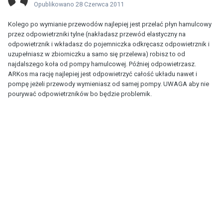
Opublikowano
28 Czerwca 2011
Kolego po wymianie przewodów najlepiej jest przelać płyn hamulcowy
przez odpowietrzniki tylne (nakładasz przewód elastyczny na
odpowietrznik i wkładasz do pojemniczka odkręcasz odpowietrznik i
uzupełniasz w zbiorniczku a samo się przelewa) robisz to od
najdalszego koła od pompy hamulcowej. Później odpowietrzasz.
ARKos ma rację najlepiej jest odpowietrzyć całość układu nawet i
pompę jeżeli przewody wymieniasz od samej pompy. UWAGA aby nie
pourywać odpowietrzników bo będzie problemik.