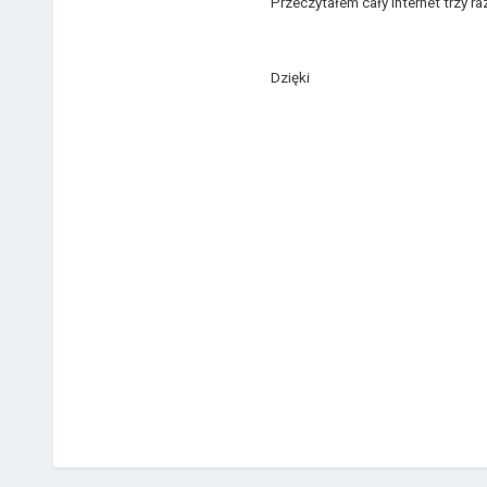
Przeczytałem cały internet trzy ra
Dzięki