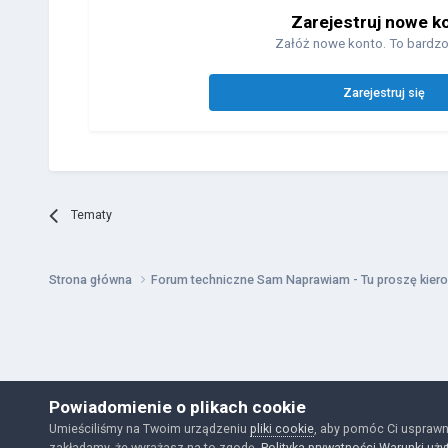
Zarejestruj nowe k
Załóż nowe konto. To bardzo
Zarejestruj się
Tematy
Strona główna
Forum techniczne Sam Naprawiam - Tu proszę kiero
Powiadomienie o plikach cookie
Umieściliśmy na Twoim urządzeniu
pliki cookie
, aby pomóc Ci usprawn
zakładamy, że wyrażasz na to zgodę.
Polityka prywatności
Warunki uży