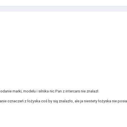
anie marki, modelu i silnika nic Pan z intercars nie znalazł.
e oznaczeń z łożyska coś by sią znalazło, ale ja niestety łożyska nie posi