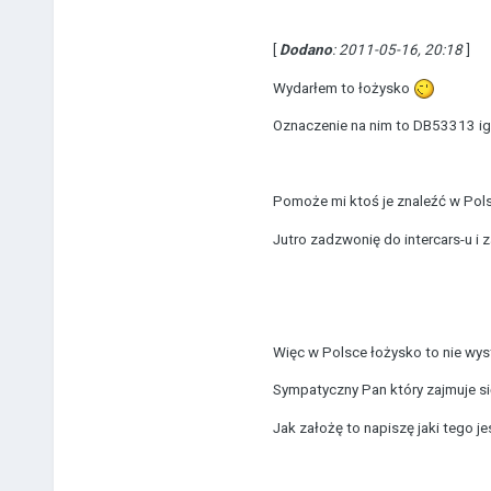
[
Dodano
: 2011-05-16, 20:18
]
Wydarłem to łożysko
Oznaczenie na nim to DB53313 igi
Pomoże mi ktoś je znaleźć w Pol
Jutro zadzwonię do intercars-u i z
Więc w Polsce łożysko to nie wyst
Sympatyczny Pan który zajmuje się
Jak założę to napiszę jaki tego j