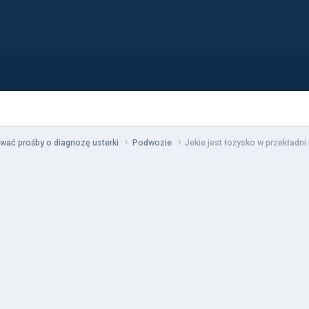
wać prośby o diagnozę usterki
Podwozie
Jekie jest łożysko w przekładni