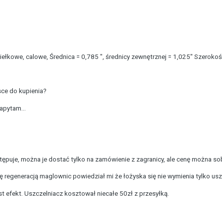
ełkowe, calowe, Średnica = 0,785 ", średnicy zewnętrznej = 1,025" Szerokoś
sce do kupienia?
apytam...
ępuje, można je dostać tylko na zamówienie z zagranicy, ale cenę można sob
 regeneracją maglownic powiedział mi że łożyska się nie wymienia tylko uszc
est efekt. Uszczelniacz kosztował niecałe 50zł z przesyłką.