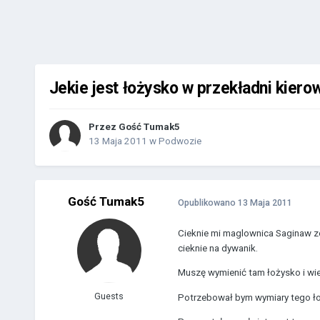
Jekie jest łożysko w przekładni kiero
Przez Gość Tumak5
13 Maja 2011
w
Podwozie
Gość Tumak5
Opublikowano
13 Maja 2011
Cieknie mi maglownica Saginaw ze
cieknie na dywanik.
Muszę wymienić tam łożysko i wie
Guests
Potrzebował bym wymiary tego łoż