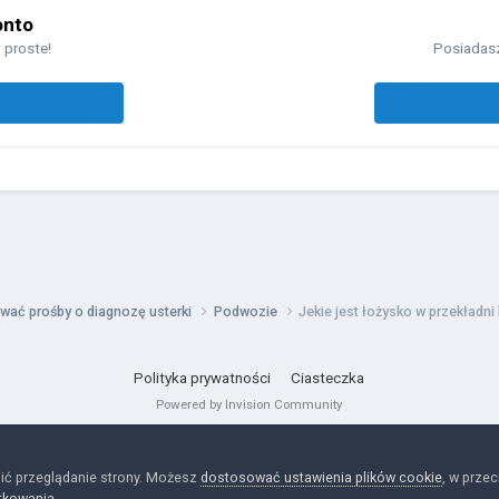
onto
 proste!
Posiadasz
wać prośby o diagnozę usterki
Podwozie
Jekie jest łożysko w przekładni
Polityka prywatności
Ciasteczka
Powered by Invision Community
ić przeglądanie strony. Możesz
dostosować ustawienia plików cookie
, w prze
tkowania