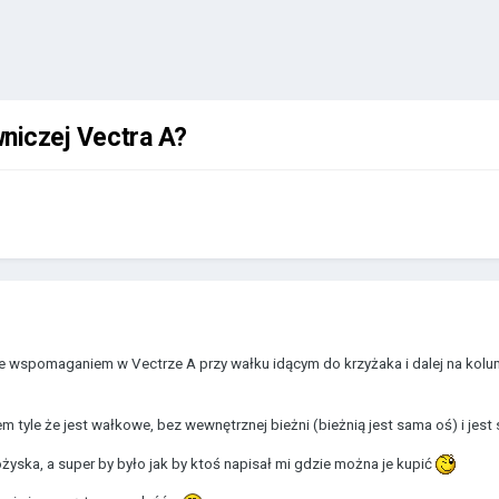
wniczej Vectra A?
 wspomaganiem w Vectrze A przy wałku idącym do krzyżaka i dalej na kolum
m tyle że jest wałkowe, bez wewnętrznej bieżni (bieżnią jest sama oś) i j
yska, a super by było jak by ktoś napisał mi gdzie można je kupić