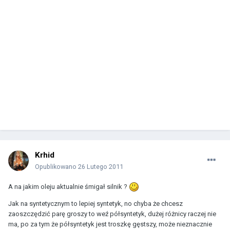
Krhid
Opublikowano
26 Lutego 2011
A na jakim oleju aktualnie śmigał silnik ?
Jak na syntetycznym to lepiej syntetyk, no chyba że chcesz
zaoszczędzić parę groszy to weź półsyntetyk, dużej różnicy raczej nie
ma, po za tym że półsyntetyk jest troszkę gęstszy, może nieznacznie