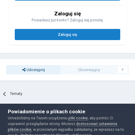
Zaloguj się
Posiadasz już konto? Zaloguj się poniżej.
Zaloguj się
Udostępnij
Obserwujący
0
Tematy
Powiadomienie o plikach cookie
Polityka prywatności
Ciasteczka
Umieściliśmy na Twoim urządzeniu
pliki cookie
, aby pomóc Ci
Powered by Invision Community
usprawnić przeglądanie strony. Możesz
dostosować ustawienia
plików cookie
, w przeciwnym wypadku zakładamy, że wyrażasz na to