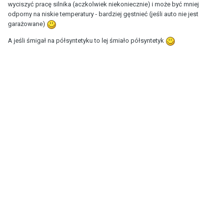
wyciszyć pracę silnika (aczkolwiek niekoniecznie) i może być mniej
odporny na niskie temperatury - bardziej gęstnieć (jeśli auto nie jest
garażowane)
A jeśli śmigał na półsyntetyku to lej śmiało półsyntetyk