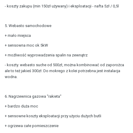
- koszty zakupu (min 150zł używany) i eksploatacji - nafta 5zł / 0,5l
5. Webasto samochodowe
+ mało miejsca
+ sensowna moc ok 5kW
+ możliwość wyprowadzenia spalin na zewnątrz
- koszty. webasto suche od 500zł, można kombinować od zaporożca
ale to też jakieś 300zł. Do mokrego z kolei potrzebna jest instalacja
wodna.
6. Nagrzewnica gazowa "rakieta"
+ bardzo duża moc
+ sensowne koszty eksploatacji przy użyciu dużych butli
+ ogrzewa całe pomieszczenie