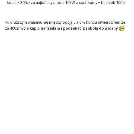
- koszt ~300zł za najtańszy model 10kW z castoramy + butla ok 100zł
Po dłuższym wahaniu się między opcją 5 a 6 w końcu stwierdziłem że
za 400zł wolę
kupić narzędzia i poczekać z robotą do wiosny