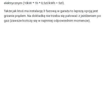
elektrycznym (10kW * 1h * 0,5zł/kWh = 5zł).
Także jak ktoś ma instalację 3 fazową w garażu to lepszą opcją jest
grzanie prądem. Na dokładkę nie trzeba się pałować z jeżdżeniem po
gaz (zawsze kończy się w najmniej odpowiednim momencie).