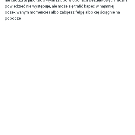
nie chodzi tu jako tak o wystrzał, bo w oponach bezdętkowych można
powiedzieć nie występuje, ale może się trafić kapeć w najmniej
oczekiwanym momencie i albo zabijesz felgę albo cię ściągnie na
pobocze