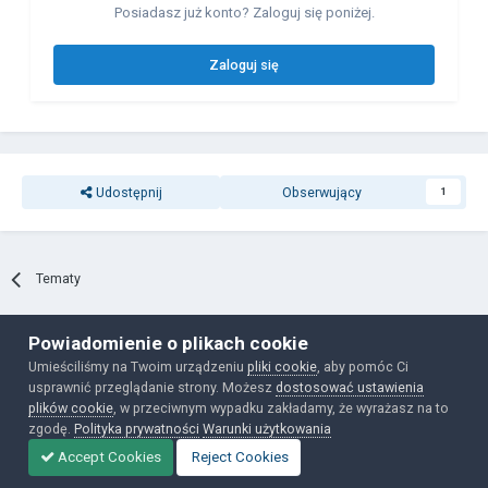
Posiadasz już konto? Zaloguj się poniżej.
Zaloguj się
Udostępnij
Obserwujący
1
Tematy
Powiadomienie o plikach cookie
Polityka prywatności
Ciasteczka
Umieściliśmy na Twoim urządzeniu
pliki cookie
, aby pomóc Ci
Powered by Invision Community
usprawnić przeglądanie strony. Możesz
dostosować ustawienia
plików cookie
, w przeciwnym wypadku zakładamy, że wyrażasz na to
zgodę.
Polityka prywatności
Warunki użytkowania
Accept Cookies
Reject Cookies