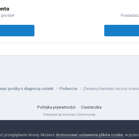
onto
 proste!
Posiadasz
wać prośby o diagnozę usterki
Podwozie
Zerwany hamulec ręczny sceni
Polityka prywatności
Ciasteczka
Powered by Invision Community
ić przeglądanie strony. Możesz
dostosować ustawienia plików cookie
, w prze