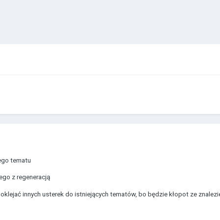
ego tematu
ego z regeneracją
doklejać innych usterek do istniejących tematów, bo będzie kłopot ze znal