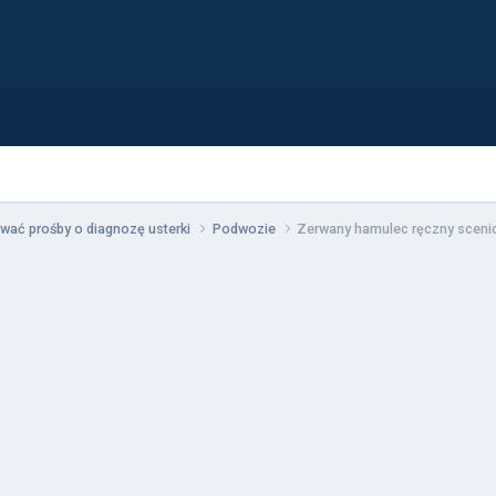
wać prośby o diagnozę usterki
Podwozie
Zerwany hamulec ręczny sceni