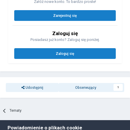
Załóż nowe konto. To bardzo proste!
Zarejestruj się
Zaloguj się
Posiadasz już konto? Zaloguj się poniżej.
Zaloguj się
Udostępnij
Obserwujący
1
Tematy
Powiadomienie o plikach cookie
Polityka prywatności
Ciasteczka