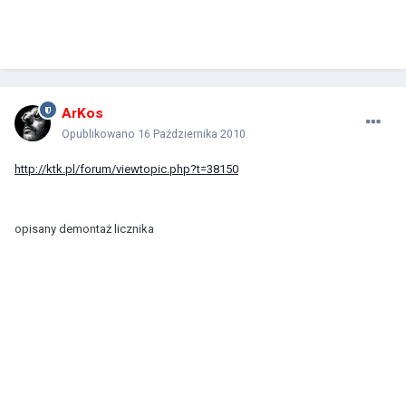
ArKos
Opublikowano
16 Października 2010
http://ktk.pl/forum/viewtopic.php?t=38150
opisany demontaż licznika