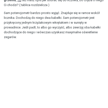
grzeniu
,
TU
też masz opis jak dobrać się do licznika, bo chyba o niego
Ci chodzi? ( tablica rozdzielcza )
Sam potencjometr bardzo prosto wyjąć. Znajduje się w ramce wokół
licznika. Dochodzą do niego dwa kabelki. Sam potencjometr jest
przykręcony jednym krzyżakowym wkrętakiem i w sunięty w
prowadnice. Jeśli padł, to albo go wyczyść, albo zewrzyj oba kabelki
dochodzące do niego i wówczas uzyskasz maxymalne oświetlenie
zegarów.