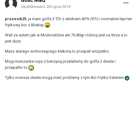
Gość MaQ
Opublikowano
28 Lipca 2010
prezesik25
, ja mam golfa 3 TDI z silnikiem AFN (97r) i normalnie leje ten
frytkowy bio z Bliskiej
Wali za autem jak w Mcdonaldzie ale 70-80gr różnicy jest na litrze a to
jest dużo.
Masz starego wolnossącego klekota,to przepali wszystko.
Moją mieszanke ropy z benzyną przelalismy do golfa 2 diesla i
przepaliło to
Tylko nowsze diesle mogą mieć problemy z tym Bio Frytko Esterem