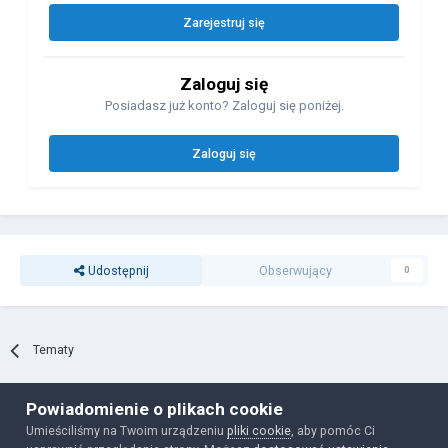
Zarejestruj się
Zaloguj się
Posiadasz już konto? Zaloguj się poniżej.
Zaloguj się
Udostępnij
Obserwujący
0
Tematy
Powiadomienie o plikach cookie
Polityka prywatności
Ciasteczka
Umieściliśmy na Twoim urządzeniu
pliki cookie
, aby pomóc Ci
Powered by Invision Community