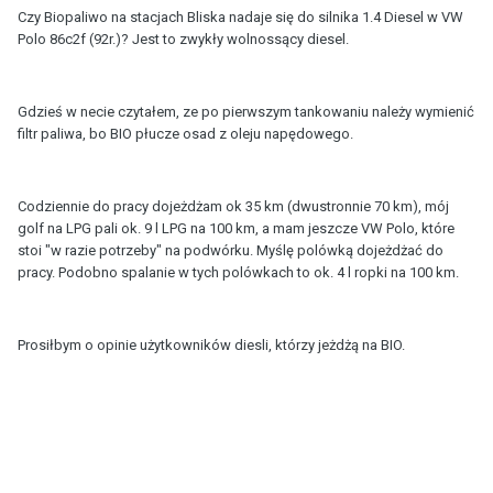
Czy Biopaliwo na stacjach Bliska nadaje się do silnika 1.4 Diesel w VW
Polo 86c2f (92r.)? Jest to zwykły wolnossący diesel.
Gdzieś w necie czytałem, ze po pierwszym tankowaniu należy wymienić
filtr paliwa, bo BIO płucze osad z oleju napędowego.
Codziennie do pracy dojeżdżam ok 35 km (dwustronnie 70 km), mój
golf na LPG pali ok. 9 l LPG na 100 km, a mam jeszcze VW Polo, które
stoi "w razie potrzeby" na podwórku. Myślę polówką dojeżdżać do
pracy. Podobno spalanie w tych polówkach to ok. 4 l ropki na 100 km.
Prosiłbym o opinie użytkowników diesli, którzy jeżdżą na BIO.