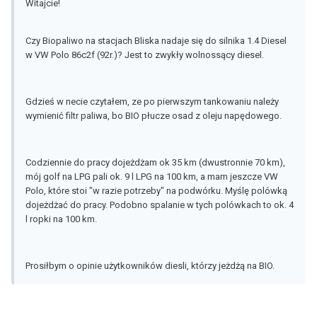
Witajcie!
Czy Biopaliwo na stacjach Bliska nadaje się do silnika 1.4 Diesel
w VW Polo 86c2f (92r.)? Jest to zwykły wolnossący diesel.
Gdzieś w necie czytałem, ze po pierwszym tankowaniu należy
wymienić filtr paliwa, bo BIO płucze osad z oleju napędowego.
Codziennie do pracy dojeżdżam ok 35 km (dwustronnie 70 km),
mój golf na LPG pali ok. 9 l LPG na 100 km, a mam jeszcze VW
Polo, które stoi "w razie potrzeby" na podwórku. Myślę polówką
dojeżdżać do pracy. Podobno spalanie w tych polówkach to ok. 4
l ropki na 100 km.
Prosiłbym o opinie użytkowników diesli, którzy jeżdżą na BIO.