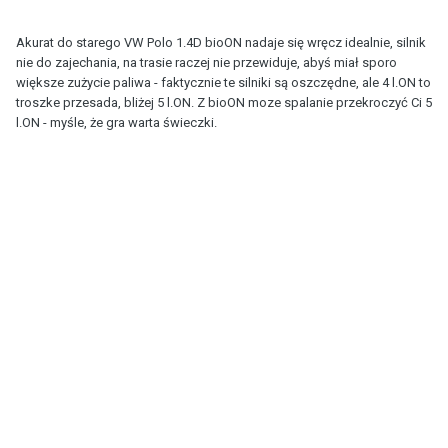
Akurat do starego VW Polo 1.4D bioON nadaje się wręcz idealnie, silnik
nie do zajechania, na trasie raczej nie przewiduje, abyś miał sporo
większe zużycie paliwa - faktycznie te silniki są oszczędne, ale 4 l.ON to
troszke przesada, bliżej 5 l.ON. Z bioON moze spalanie przekroczyć Ci 5
l.ON - myśle, że gra warta świeczki.