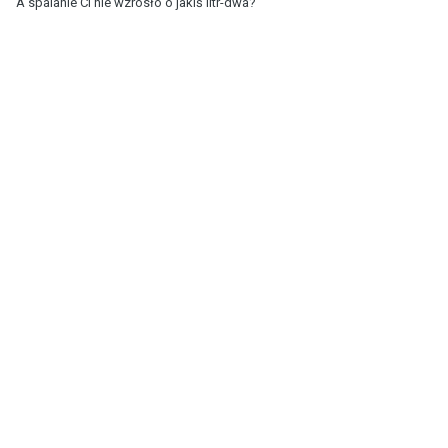
A spalanie Ci nie wzrosło o jakiś litr-dwa?